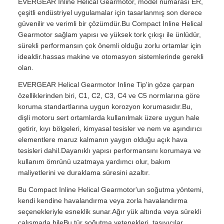
EVERGEAR Inline Helical Gearmotor, model numarası ER,
çeşitli endüstriyel uygulamalar için tasarlanmış son derece
güvenilir ve verimli bir çözümdür.Bu Compact Inline Helical
Gearmotor sağlam yapısı ve yüksek tork çıkışı ile ünlüdür,
sürekli performansın çok önemli olduğu zorlu ortamlar için
idealdir.hassas makine ve otomasyon sistemlerinde gerekli
olan.
EVERGEAR Helical Gearmotor Inline Tip'in göze çarpan
özelliklerinden biri, C1, C2, C3, C4 ve C5 normlarına göre
koruma standartlarına uygun korozyon korumasıdır.Bu,
dişli motoru sert ortamlarda kullanılmak üzere uygun hale
getirir, kıyı bölgeleri, kimyasal tesisler ve nem ve aşındırıcı
elementlere maruz kalmanın yaygın olduğu açık hava
tesisleri dahil.Dayanıklı yapısı performansını korumaya ve
kullanım ömrünü uzatmaya yardımcı olur, bakım
maliyetlerini ve duraklama süresini azaltır.
Bu Compact Inline Helical Gearmotor'un soğutma yöntemi,
kendi kendine havalandırma veya zorla havalandırma
seçenekleriyle esneklik sunar.Ağır yük altında veya sürekli
çalışmada bileBu tür soğutma yetenekleri, taşıyıcılar,