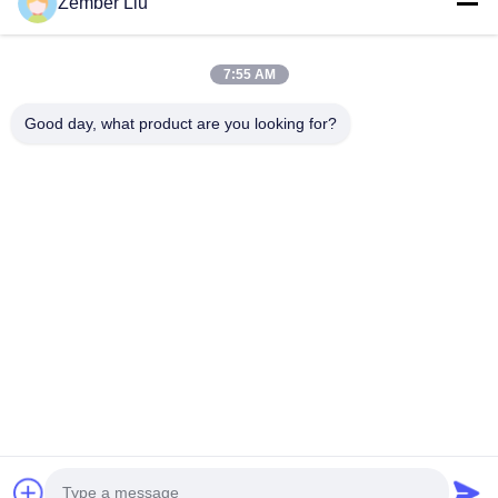
Zember Liu
Bültenimiz
7:55 AM
İndirimler ve daha fazlası için bültenimize abone olun.
Good day, what product are you looking for?
Bize Ulaşın
Gizlilik Politikası
|
Site Haritası
| Çin iyi. Kalite Döner Helikal Dişli
Motoru Tedarikçi. Telif hakkı © 2026 ZHEJIANG EVERGEAR