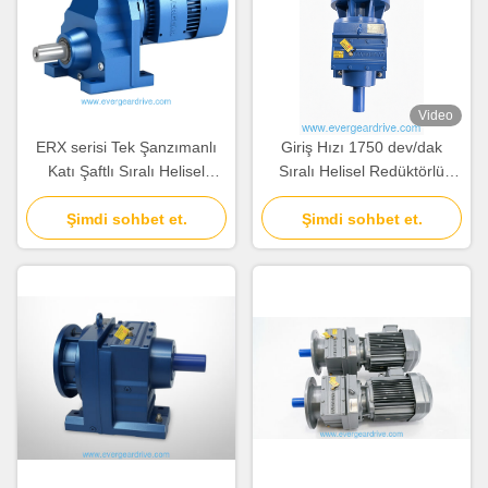
Video
ERX serisi Tek Şanzımanlı
Giriş Hızı 1750 dev/dak
Katı Şaftlı Sıralı Helisel
Sıralı Helisel Redüktörlü
Redüktörlü Motor,
Motor Tek Kademeli
Kendinden Havalandırmalı
Şimdi sohbet et.
Redüksiyon Özellikli Katı Şaft
Şimdi sohbet et.
veya Cebri Havalandırmalı
Çıkış Yolu Konveyör
Soğutma Yöntemi ile Kararlı
Sistemleri için İdeal
ve Çalışma Sağlar