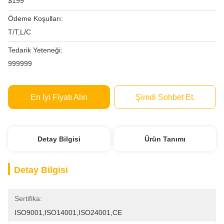
$199
Ödeme Koşulları:
T/T,L/C
Tedarik Yeteneği:
999999
En İyi Fiyatı Alın
Şimdi Sohbet Et.
Detay Bilgisi
Ürün Tanımı
Detay Bilgisi
Sertifika:
ISO9001,ISO14001,ISO24001,CE