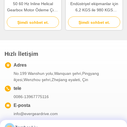
50 60 Hz Inline Helical
Endüstriyel ekipmanlar için
Gearbox Motor Ödeme Çıkış
6,2 KGS ile 980 KGS
Tork 110 15300KNm
arasında yükleri taşıyacak
Endüstriyel Otomasyon
Şimdi sohbet et.
şekilde tasarlanmış zorla
Şimdi sohbet et.
Sistemleri için Uygun
havalandırma içi spiral dişli
motor
Hızlı İletişim
Adres
No.199 Wanshun yolu,Wanquan şehri,Pingyang
ilçesi,Wenzhou şehri,Zhejiang eyaleti, Çin
tele
0086-13967775116
E-posta
info@evergeardrive.com