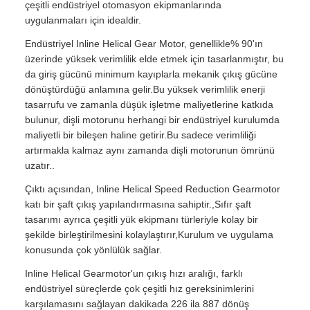
çeşitli endüstriyel otomasyon ekipmanlarında
uygulanmaları için idealdir.
Endüstriyel Inline Helical Gear Motor, genellikle% 90'ın
üzerinde yüksek verimlilik elde etmek için tasarlanmıştır, bu
da giriş gücünü minimum kayıplarla mekanik çıkış gücüne
dönüştürdüğü anlamına gelir.Bu yüksek verimlilik enerji
tasarrufu ve zamanla düşük işletme maliyetlerine katkıda
bulunur, dişli motorunu herhangi bir endüstriyel kurulumda
maliyetli bir bileşen haline getirir.Bu sadece verimliliği
artırmakla kalmaz aynı zamanda dişli motorunun ömrünü
uzatır..
Çıktı açısından, Inline Helical Speed Reduction Gearmotor
katı bir şaft çıkış yapılandırmasına sahiptir.,Sıfır şaft
tasarımı ayrıca çeşitli yük ekipmanı türleriyle kolay bir
şekilde birleştirilmesini kolaylaştırır,Kurulum ve uygulama
konusunda çok yönlülük sağlar.
Inline Helical Gearmotor'un çıkış hızı aralığı, farklı
endüstriyel süreçlerde çok çeşitli hız gereksinimlerini
karşılamasını sağlayan dakikada 226 ila 887 dönüş