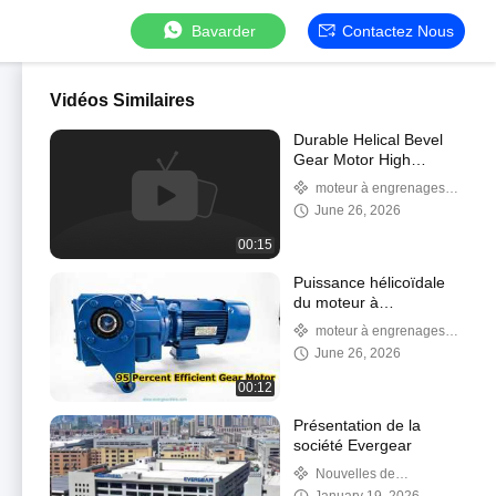
Bavarder
Contactez Nous
Vidéos Similaires
Durable Helical Bevel
Gear Motor High
Efficiency Solution
moteur à engrenages
hélicoïdaux
June 26, 2026
00:15
Puissance hélicoïdale
du moteur à
engrenages coniques à
moteur à engrenages
haut rendement 95 pour
hélicoïdaux
June 26, 2026
cent
00:12
Présentation de la
société Evergear
Nouvelles de
l'entreprise