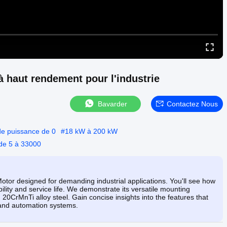
 haut rendement pour l'industrie
Bavarder
Contactez Nous
de puissance de 0
#
18 kW à 200 kW
 de 5 à 33000
 Motor designed for demanding industrial applications. You'll see how
ility and service life. We demonstrate its versatile mounting
20CrMnTi alloy steel. Gain concise insights into the features that
 and automation systems.