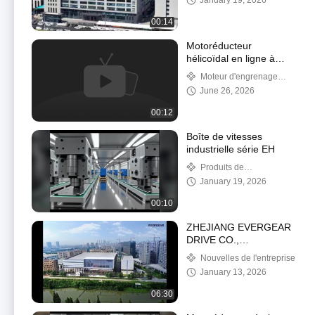
January 19, 2026
00:14
Motoréducteur
hélicoïdal en ligne à
couple élevé pour
Moteur d'engrenage
systèmes de
hélicoïdal en ligne
June 26, 2026
convoyeurs
00:12
Boîte de vitesses
industrielle série EH
Produits de
motoréducteurs
January 19, 2026
00:10
ZHEJIANG EVERGEAR
DRIVE CO.,
LTD/fabricant de
Nouvelles de l'entreprise
réducteur de vitesse de
January 13, 2026
boîte de vitesses en
Chine
06:30
(www.evergeardrive.com)