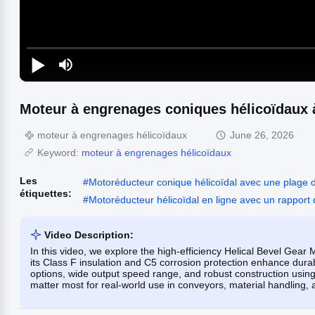
Moteur à engrenages coniques hélicoïdaux à
moteur à engrenages hélicoïdaux
June 26, 2026
Keyword:
moteur à engrenages hélicoïdaux
Les
#
Motoréducteur conique hélicoïdal avec une plage 
étiquettes:
#
Motoréducteur hélicoïdal en ligne avec un rapport
Video Description:
In this video, we explore the high-efficiency Helical Bevel Gear
its Class F insulation and C5 corrosion protection enhance durab
options, wide output speed range, and robust construction using 
matter most for real-world use in conveyors, material handling,