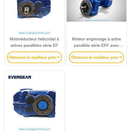
Motoréducteur hélicoïdal à
Moteur engrenage à arbre
arbres parallèles série EF
parallèle série EFF avec
plage de puissance de 0,18
Obtenez le meilleur prix
Obtenez le meilleur prix
kW à 200 kW et couple de
sortie de 200 Nm à 18000
Nm avec protection
anticorrosion C1-C5