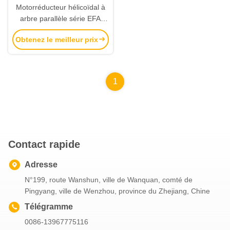
Motorréducteur hélicoïdal à
arbre parallèle série EFA
avec une plage de puissance
Obtenez le meilleur prix
de 0,18 kW à 200 kW et un
couple de sortie de 200 N.m
à 18000 N.m
1
Contact rapide
Adresse
N°199, route Wanshun, ville de Wanquan, comté de
Pingyang, ville de Wenzhou, province du Zhejiang, Chine
Télégramme
0086-13967775116