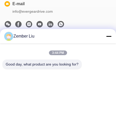
E-mail
info@evergeardrive.com
Zember Liu
Notre newsletter
Abonnez-vous à notre newsletter pour des réductions et plus
3:44 PM
encore.
Good day, what product are you looking for?
Nous Contacter