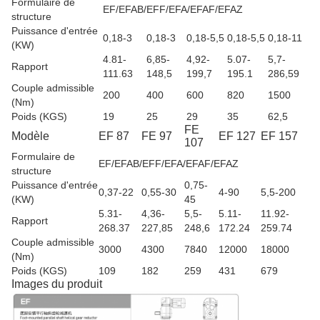
Formulaire de
EF/EFAB/EFF/EFA/EFAF/EFAZ
structure
Puissance d'entrée
0,18-3
0,18-3
0,18-5,5
0,18-5,5
0,18-11
(KW)
4.81-
6,85-
4,92-
5.07-
5,7-
Rapport
111.63
148,5
199,7
195.1
286,59
Couple admissible
200
400
600
820
1500
(Nm)
Poids (KGS)
19
25
29
35
62,5
FE
Modèle
EF 87
FE 97
EF 127
EF 157
107
Formulaire de
EF/EFAB/EFF/EFA/EFAF/EFAZ
structure
Puissance d'entrée
0,75-
0,37-22
0,55-30
4-90
5,5-200
(KW)
45
5.31-
4,36-
5,5-
5.11-
11.92-
Rapport
268.37
227,85
248,6
172.24
259.74
Couple admissible
3000
4300
7840
12000
18000
(Nm)
Poids (KGS)
109
182
259
431
679
Images du produit