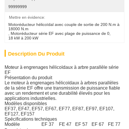
99999999
Mettre en évidence:
Motoréducteur hélicoïdal avec couple de sortie de 200 N.m à 
18000 N.m
, 
Motoréducteur série EF avec plage de puissance de 0
, 
18 kW à 200 kW
Description Du Produit
Moteur à engrenages hélicoïdaux à arbre parallèle série
EF
Présentation du produit
Le moteur à engrenages hélicoïdaux à arbres parallèles
de la série EF offre une transmission de puissance fiable
avec un rendement et une durabilité élevés pour les
applications industrielles.
Modèles disponibles
EF37, EF47, EF57, EF67, EF77, EF87, EF97, EF107,
EF127, EF157
Spécifications techniques
Modèle
EF 37
FE 47
EF 57
EF 67
FE 77