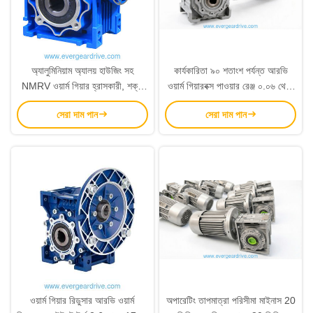
অ্যালুমিনিয়াম অ্যালয় হাউজিং সহ
কার্যকারিতা ৯০ শতাংশ পর্যন্ত আরভি
NMRV ওয়ার্ম গিয়ার হ্রাসকারী, শক্ত
ওয়ার্ম গিয়ারবক্স পাওয়ার রেঞ্জ ০.০৬ থেকে
করা ওয়ার্ম শ্যাফ্ট, এবং 0.06~22kw
২২ কিলোওয়াট নীল বা রৌপ্য রঙ দীর্ঘ
সেরা দাম পান
সেরা দাম পান
পাওয়ার রেঞ্জ
সেবা জীবনের জন্য ডিজাইন করা
ওয়ার্ম গিয়ার রিডুসার আরভি ওয়ার্ম
অপারেটিং তাপমাত্রা পরিসীমা মাইনাস 20