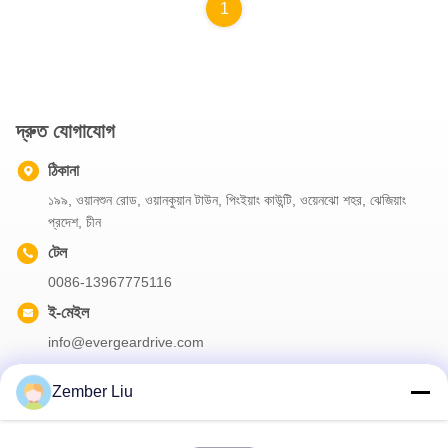
1
দ্রুত যোগাযোগ
ঠিকানা
১৯৯, ওয়ানশুন রোড, ওয়ানকুয়ান টাউন, পিংইয়াং কাউন্টি, ওয়েনঝো শহর, ঝেজিয়াং
প্রদেশ, চীন
টেল
0086-13967775116
ই-মেইল
info@evergeardrive.com
Zember Liu
আমাদের নিউজলেটার