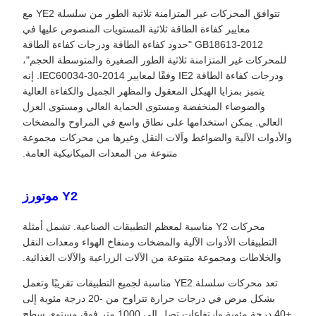
تتوافق المحركات غير المتزامنة ثلاثية الطور من سلسلة YE2 مع
معايير كفاءة الطاقة ثلاثية المستويات المنصوص عليها في
GB18613-2012 "حدود كفاءة الطاقة ودرجات كفاءة الطاقة
للمحركات غير المتزامنة ثلاثية الطور الصغيرة والمتوسطة الحجم"،
ودرجات كفاءة الطاقة IE2 وفقًا لمعايير IEC60034-30-2014. إنه
يتميز بمزايا الهيكل المعقول والمظهر الجميل والكفاءة العالية
والضوضاء المنخفضة ومستوى الحماية العالي ومستوى العزل
العالي. يمكن استخدامها على نطاق واسع في المراوح والمضخات
والأدوات الآلية والضواغط وآلات النقل وغيرها من محركات مجموعة
متنوعة من المعدات الميكانيكية العامة.
Y2 موتورز
محركات Y2 مناسبة لمعظم التطبيقات الصناعية. تشمل أمثلة
التطبيقات الأدوات الآلية والمضخات ومنفاخ الهواء ومعدات النقل
والخلاطات ومجموعة متنوعة من الآلات الزراعية والآلات الغذائية.
تعد محركات سلسلة YE2 مناسبة لجميع التطبيقات تقريبًا وتعمل
بشكل مرض في درجات حرارة تتراوح من -20 درجة مئوية إلى
+40 درجة مئوية وارتفاعات تصل إلى 1000 متر فوق مستوى سطح