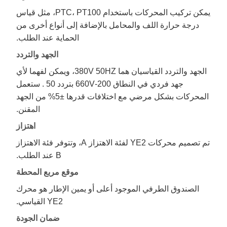
يمكن تركيب المحركات باستخدام PTC، PT100، مثل قياس
درجة حرارة اللف والمحامل بالإضافة إلى أنواع أخرى من
الحماية عند الطلب.
الجهد والتردد
الجهد والتردد القياسيان هما 380V 50HZ، ويمكن لفهما لأي
جهد فردي في النطاق 200-660V بتردد 50 . ستعمل
المحركات بشكل مرضي مع اختلافات قدرها ±5% من الجهد
المقنن.
اهتزاز
تم تصميم محركات YE2 لفئة الاهتزاز A، وتتوفر فئة الاهتزاز
B عند الطلب.
موقع مربع المحطة
الصندوق الطرفي الموجود أعلى أو يمين الإطار هو محرك
YE2 القياسي.
ضمان الجودة