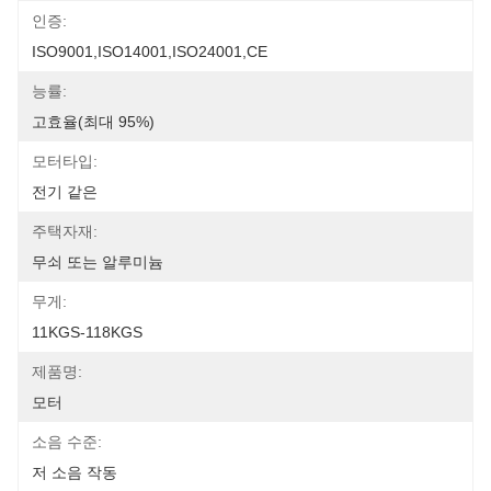
인증:
ISO9001,ISO14001,ISO24001,CE
능률:
고효율(최대 95%)
모터타입:
전기 같은
주택자재:
무쇠 또는 알루미늄
무게:
11KGS-118KGS
제품명:
모터
소음 수준:
저 소음 작동