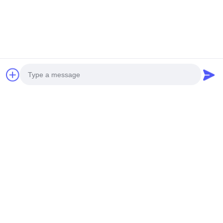
Photo
Video Call
Audio Call