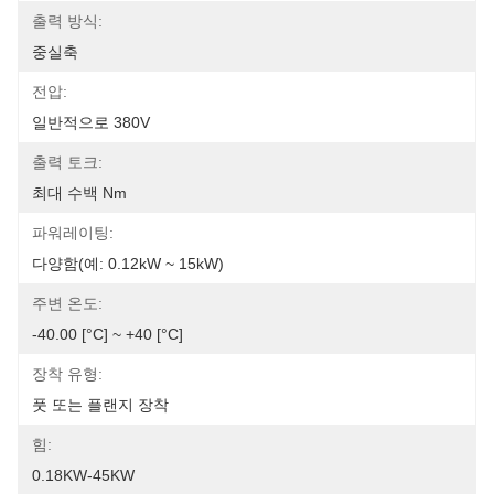
출력 방식:
중실축
전압:
일반적으로 380V
출력 토크:
최대 수백 Nm
파워레이팅:
다양함(예: 0.12kW ~ 15kW)
주변 온도:
-40.00 [°C] ~ +40 [°C]
장착 유형:
풋 또는 플랜지 장착
힘:
0.18KW-45KW