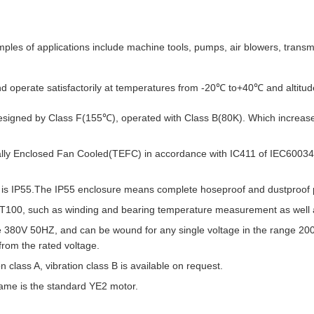
mples of applications include machine tools, pumps, air blowers, transm
and operate satisfactorily at temperatures from -20℃ to+40℃ and altitu
signed by Class F(155℃), operated with Class B(80K). Which increase the
ally Enclosed Fan Cooled(TEFC) in accordance with IC411 of IEC60034-6
is IP55.The IP55 enclosure means complete hoseproof and dustproof pro
PT100, such as winding and bearing temperature measurement as well as
 380V 50HZ, and can be wound for any single voltage in the range 200
 from the rated voltage.
 class A, vibration class B is available on request.
frame is the standard YE2 motor.