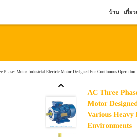
บ้าน
เกี่ยว
e Phases Motor Industrial Electric Motor Designed For Continuous Operation
AC Three Phase
Motor Designed
Various Heavy 
Environments