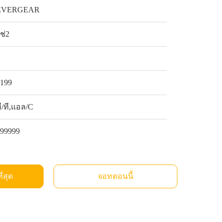
EVERGEAR
ช่2
1
$199
ี/ที,แอล/C
999999
ี่สุด
จอทตอนนี้