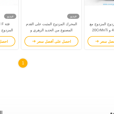
فيديو
فيديو
لمزدوج المزدوج مع
المحرك المزدوج المثبت على القدم
فئ
مادة العمود 40Cr و 20CrMnTi
المصنوع من الحديد الزهري و
المزدوج ا
صناعية مختلفة
20CrMnTi و كفاءة تصل إلى 95 في
C5 من ا
فضل سعر
احصل على أفضل سعر
احصل
المئة للعمل
1
ع
ال