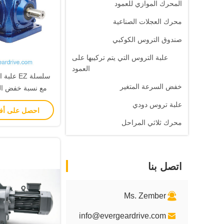
المحرك الموازي للعمود
محرك العجلات الصناعية
صندوق التروس الكوكبي
علبة التروس التي يتم تركيبها على
العمود
سلسلة EZ
خفض السرعة المتغير
5:1، عزم دوران
علبة تروس دودي
احصل على أ
5700Nm،
محرك ثلاثي المراحل
والاه
اتصل بنا
Ms. Zember
info@evergeardrive.com