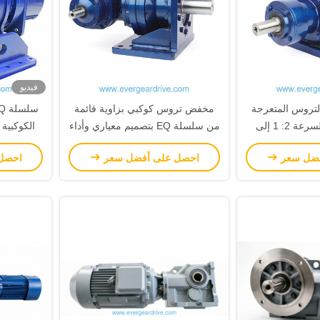
فيديو
 علبة التروس المتعرجة
مخفض تروس كوكبي بزاوية قائمة
مع نسبة خفض السرعة 2: 1 إلى
من سلسلة EQ بتصميم معياري وأداء
الكوكبية 
 الخروج تصل إلى
عالٍ مضاد للصدمات للتطبيقات
وحدات ل
فضل سعر
احصل على أفضل سعر
احصل
 وانخفاض الضوضاء
الصناعية
تزاز