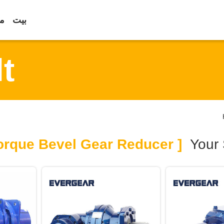
بيت
مع
t
[ High Torque Bevel Gear Reducer ]
Your