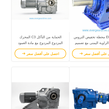
سلسلة EQ محطة تخفيض التروس
الحماية من التآكل C3 المحرك
الزاوية اليمنى مع تصميم
المزدوج المزدوج مع مادة العمود
لتطبيقات كسارة عالية
40Cr و 20CrMnTi مثالية للخدمات
 على أفضل سعر
احصل على أفضل سعر
الطاقة
الثقيلة