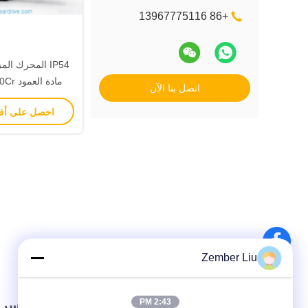
+86 13967775116
IP54 المحرك ا
اتصل بنا الآن
مناسب لتطبيقات 
احصل على أ
Zember Liu
2:43 PM
رابط سريع
الاتصال السري