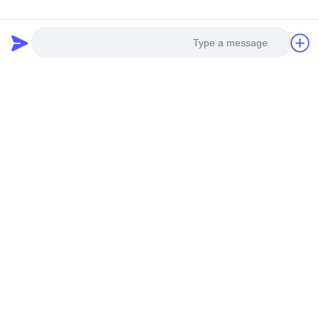
Photo
Video Call
Audio Call