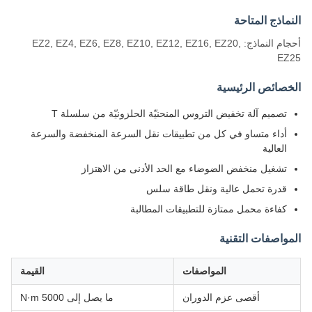
النماذج المتاحة
أحجام النماذج: EZ2, EZ4, EZ6, EZ8, EZ10, EZ12, EZ16, EZ20,
EZ25
الخصائص الرئيسية
تصميم آلة تخفيض التروس المنحنيّة الحلزونيّة من سلسلة T
أداء متساو في كل من تطبيقات نقل السرعة المنخفضة والسرعة
العالية
تشغيل منخفض الضوضاء مع الحد الأدنى من الاهتزاز
قدرة تحمل عالية ونقل طاقة سلس
كفاءة محمل ممتازة للتطبيقات المطالبة
المواصفات التقنية
المواصفات
القيمة
أقصى عزم الدوران
ما يصل إلى 5000 N·m