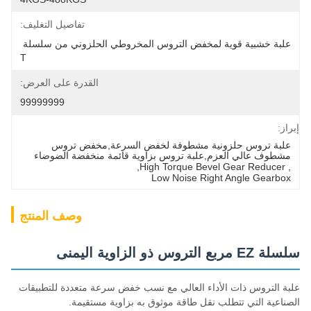
تفاصيل التغليف:
علبة خشبية قوية لمخفض التروس المخروطي الحلزوني من سلسلة 
T
القدرة على العرض:
99999999
إبراز:
علبة تروس حلزونية مشطوفة لخفض السرعة,مخفض تروس 
مشطوف عالي العزم,علبة تروس بزاوية قائمة منخفضة الضوضاء
, 
High Torque Bevel Gear Reducer
, 
Low Noise Right Angle Gearbox
وصف المنتج
سلسلة EZ مربع التروس ذو الزاوية اليمنى
علبة التروس ذات الأداء العالي مع نسب خفض سرعة متعددة للتطبيقات
الصناعية التي تتطلب نقل طاقة موثوق به بزاوية مستقيمة.