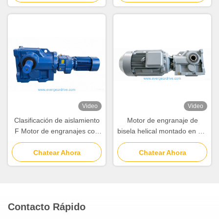
aplicaciones industriales
solución de transmisión de
potencia industrial
Video
Video
Clasificación de aislamiento
Motor de engranaje de
F Motor de engranajes con
bisela helical montado en pie
bóveda helicoidal que ofrece
construido con hierro
protección contra la
Chatear Ahora
fundido y 20CrMnTi y
Chatear Ahora
corrosión C5 para una
eficiencia de hasta el 95 por
mayor durabilidad y una
ciento para el
larga vida útil
funcionamiento
Contacto Rápido