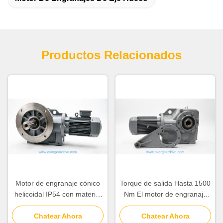
Productos Relacionados
Motor de engranaje cónico
Torque de salida Hasta 1500
helicoidal IP54 con material
Nm El motor de engranaje
de eje 40Cr y 20CrMnTi
de bisel helicoidal con pie
adecuado para diversas
Chatear Ahora
montado en brida con
Chatear Ahora