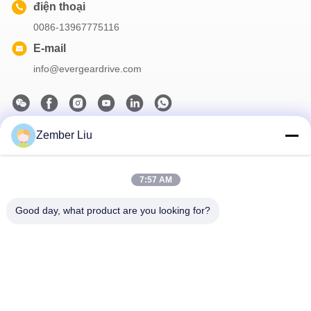
điện thoại
0086-13967775116
E-mail
info@evergeardrive.com
Zember Liu
Bản tin của chúng tôi
Đăng ký nhận bản tin của chúng tôi để được giảm giá và nhiều
hơn nữa.
7:57 AM
Good day, what product are you looking for?