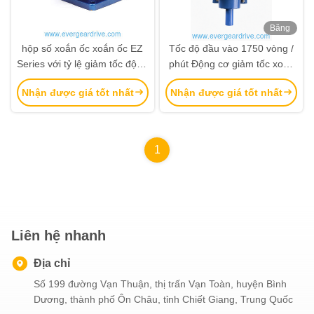
Băng
hình
hộp số xoắn ốc xoắn ốc EZ
Tốc độ đầu vào 1750 vòng /
Series với tỷ lệ giảm tốc độ 2:
phút Động cơ giảm tốc xoắn
1 đến 5:1, Động lực đầu ra
ốc nội tuyến Giảm một giai
Nhận được giá tốt nhất
Nhận được giá tốt nhất
lên đến 5700Nm, và Tiếng ồn
đoạn có trục đầu ra rắn Lý
và rung động thấp
tưởng cho hệ thống băng tải
1
Liên hệ nhanh
Địa chỉ
Số 199 đường Vạn Thuận, thị trấn Vạn Toàn, huyện Bình
Dương, thành phố Ôn Châu, tỉnh Chiết Giang, Trung Quốc