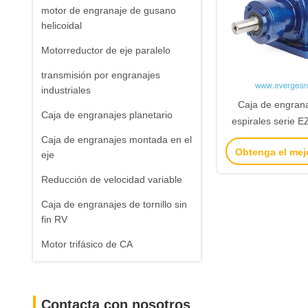
motor de engranaje de gusano
helicoidal
Motorreductor de eje paralelo
transmisión por engranajes
industriales
Caja de engrana
Caja de engranajes planetario
espirales serie E
de reducción de ve
Caja de engranajes montada en el
Obtenga el mej
a 5:1, par de sa
eje
5700 Nm y bajo ni
Reducción de velocidad variable
vibrac
Caja de engranajes de tornillo sin
fin RV
Motor trifásico de CA
Contacta con nosotros