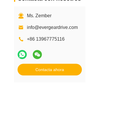
Ms. Zember
info@evergeardrive.com
+86 13967775116
Contacta ahora