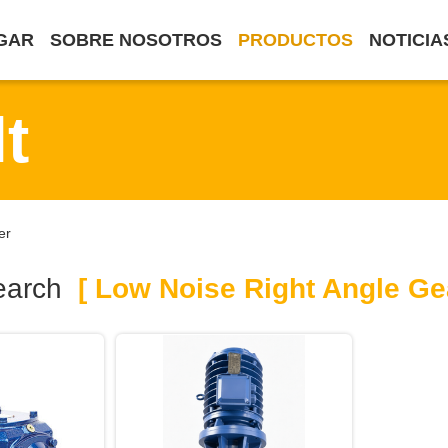
GAR
SOBRE NOSOTROS
PRODUCTOS
NOTICIA
t
er
earch
[ Low Noise Right Angle Ge