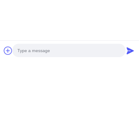
Photo
Video Call
Audio Call