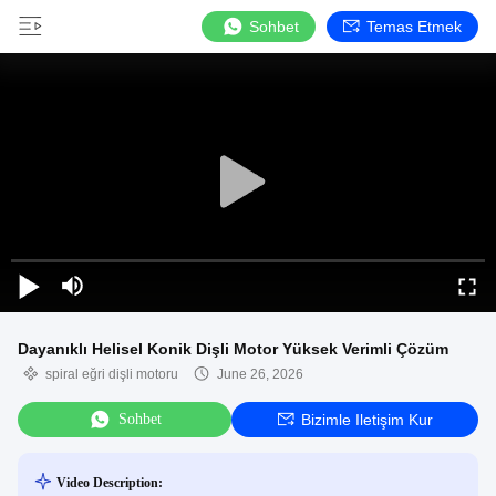
Sohbet
Temas Etmek
Dayanıklı Helisel Konik Dişli Motor Yüksek Verimli Çözüm
spiral eğri dişli motoru
June 26, 2026
Sohbet
Bizimle Iletişim Kur
Video Description: