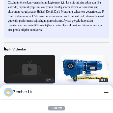
Çözümün öne çıkan yeteneklerini keşfetmek için kısa vitrinimize adım atın. Bu
videoda, dayanıklı yapısını, çok yönlü montaj seçeneklerini ve sorunsuz güç
aktarımını vurgulayarak Helisel Konik Dişli Motorunu çalışırken gösteriyoruz. F
Sınıfı yalıtımının ve C5 korozyon korumasının zorlu endüstriyel ortamlarda nasıl
güvenilir performans sağladığını göreceksiniz. Ayrıca gerçek dünyadaki
uygulamaları ve verimlilik avantajlarını da inceleyerek makine ihtiyaçlarınız için
size pratik bilgiler sunuyoruz.
İlgili Videolar
00:15
00:12
Endüstriye Yönelik Yüksek Verimli
Yüksek Verimli Helisel Konik Dişli
Zember Liu
Helisel Konik Dişli Motoru
Motoru Yüzde 95 Güç
Spiral Eğri Dişli Motoru
Spiral Eğri Dişli Motoru
June 26, 2026
June 26, 2026
6:08 PM