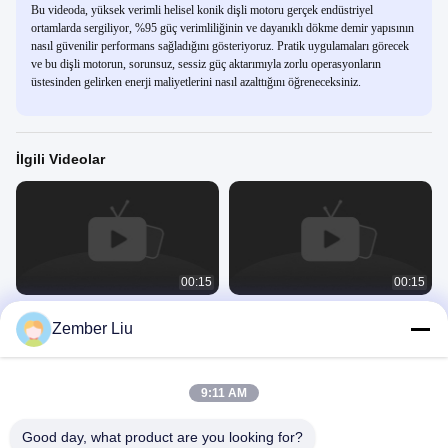
Bu videoda, yüksek verimli helisel konik dişli motoru gerçek endüstriyel
ortamlarda sergiliyor, %95 güç verimliliğinin ve dayanıklı dökme demir yapısının
nasıl güvenilir performans sağladığını gösteriyoruz. Pratik uygulamaları görecek
ve bu dişli motorun, sorunsuz, sessiz güç aktarımıyla zorlu operasyonların
üstesinden gelirken enerji maliyetlerini nasıl azalttığını öğreneceksiniz.
İlgili Videolar
00:15
00:15
Endüstriye Yönelik Yüksek Verimli
Dayanıklı Helisel Konik Dişli Motor
Zember Liu
Helisel Konik Dişli Motoru
Yüksek Verimli Çözüm
Spiral Eğri Dişli Motoru
Spiral Eğri Dişli Motoru
June 26, 2026
June 26, 2026
9:11 AM
Good day, what product are you looking for?