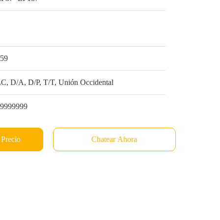
1
$59
C, D/A, D/P, T/T, Unión Occidental
99999999
 Precio
Chatear Ahora