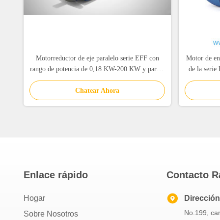
Motorreductor de eje paralelo serie EFF con
Motor de eng
rango de potencia de 0,18 KW-200 KW y par de
de la serie
salida de 200 Nm-18000 Nm con protección
kW-200 kW 
contra la corrosión C1-C5
Chatear Ahora
Enlace rápido
Contacto R
Hogar
Dirección
No.199, ca
Sobre Nosotros