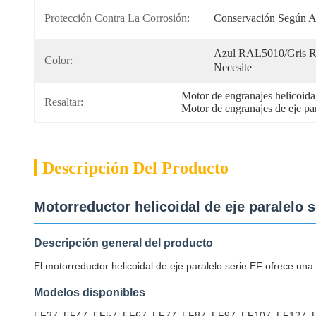
Protección Contra La Corrosión:
Conservación Según 
Azul RAL5010/Gris R
Color:
Necesite
Motor de engranajes helicoid
Resaltar:
Motor de engranajes de eje pa
Descripción Del Producto
Motorreductor helicoidal de eje paralelo s
Descripción general del producto
El motorreductor helicoidal de eje paralelo serie EF ofrece una 
Modelos disponibles
EF37, EF47, EF57, EF67, EF77, EF87, EF97, EF107, EF127,