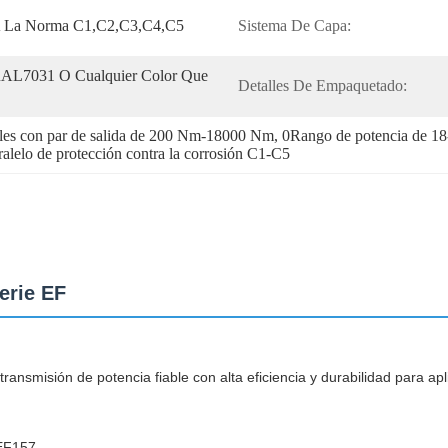
A La Norma C1,C2,C3,C4,C5
Sistema De Capa:
AL7031 O Cualquier Color Que 
Detalles De Empaquetado:
ales con par de salida de 200 Nm-18000 Nm
, 
0Rango de potencia de 18
ralelo de protección contra la corrosión C1-C5
erie EF
transmisión de potencia fiable con alta eficiencia y durabilidad para apl
 EF157