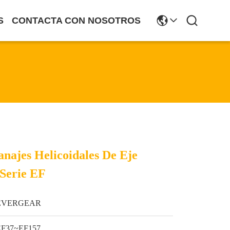
S
CONTACTA CON NOSOTROS
najes Helicoidales De Eje
 Serie EF
EVERGEAR
EF37~EF157