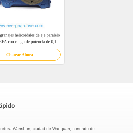
ranajes helicoidales de eje paralelo
 EFA con rango de potencia de 0,18
y par de salida de 200 Nm-18000
Chatear Ahora
Nm
ápido
rretera Wanshun, ciudad de Wanquan, condado de