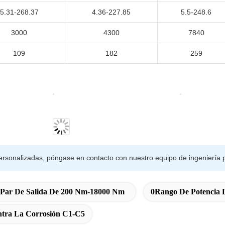
5.31-268.37
4.36-227.85
5.5-248.6
3000
4300
7840
109
182
259
ersonalizadas, póngase en contacto con nuestro equipo de ingeniería p
n Par De Salida De 200 Nm-18000 Nm
0Rango De Potencia 
ntra La Corrosión C1-C5