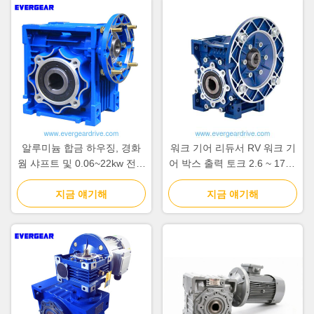
알루미늄 합금 하우징, 경화
워크 기어 리듀서 RV 워크 기
웜 샤프트 및 0.06~22kw 전력
어 박스 출력 토크 2.6 ~ 1760
범위를 갖춘 NMRV 웜 기어
Nm 운영 온도 범위 영하 20
지금 얘기해
감속기
지금 얘기해
°C ~ 80 °C