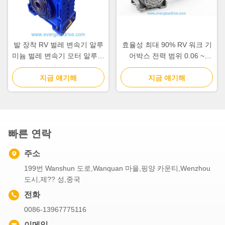
발 장착 RV 벌레 변속기 알루
효율성 최대 90% RV 워크 기
미늄 벌레 변속기 모터 알루미
어박스 전력 범위 0.06 ~
늄 건설 내구성 및 가벼운 적
22kw 파란색 또는 은색
지금 얘기해
합 자동화
지금 얘기해
빠른 연락
주소
199번 Wanshun 도로,Wanquan 마을,핑양 카운티,Wenzhou
도시,제?? 성,중국
전화
0086-13967775116
이메일