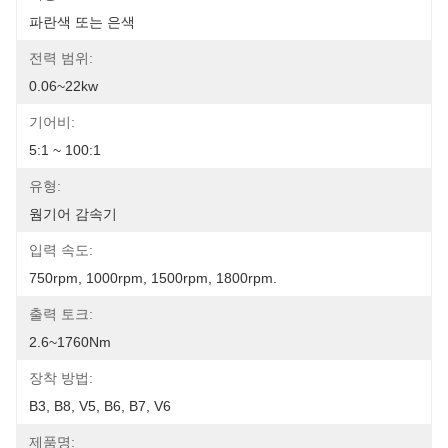
파란색 또는 은색
전력 범위:
0.06~22kw
기어비:
5:1 ~ 100:1
유형:
웜기어 감속기
입력 속도:
750rpm, 1000rpm, 1500rpm, 1800rpm.
출력 토크:
2.6~1760Nm
장착 방법:
B3, B8, V5, B6, B7, V6
제품명: