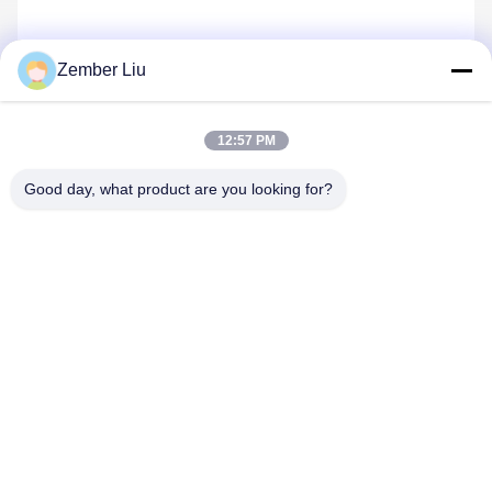
Zember Liu
Contacta Con Nosotros
12:57 PM
Good day, what product are you looking for?
Política de privacidad
|
Mapa del Sitio
| China es buena. Calidad
Motor de engranajes helicoidales en línea Proveedor. Derecho de
autor 2026 ZHEJIANG EVERGEAR DRIVE CO.,LTD Todo. Todos
los derechos reservados.