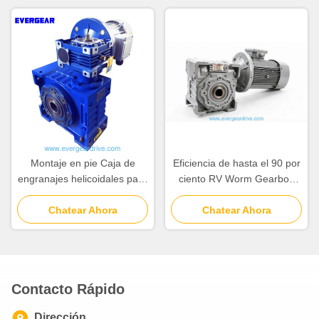
22kw
de funcionamiento menos 20
oC a 80 oC
Montaje en pie Caja de
Eficiencia de hasta el 90 por
engranajes helicoidales para
ciento RV Worm Gearbox
vehículos recreativos Motor
Rango de potencia 0,06 a
de engranaje helicoidal de
Chatear Ahora
22kw Color azul o plateado
Chatear Ahora
aluminio Construcción de
Diseñado para una larga
aluminio Automatización
vida útil
adecuada duradera y liviana
Contacto Rápido
Dirección