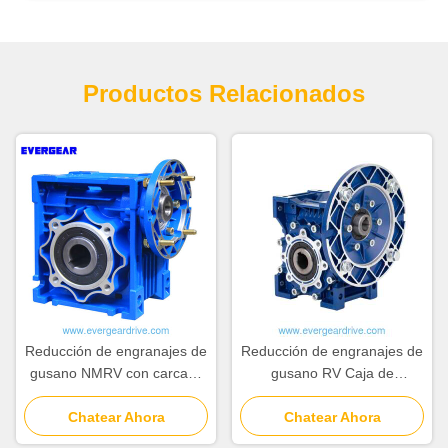
Productos Relacionados
Reducción de engranajes de
Reducción de engranajes de
gusano NMRV con carcasa
gusano RV Caja de
de aleación de aluminio, eje
engranajes de gusano
de gusano endurecido y
Chatear Ahora
Torque de salida 2,6 a 1760
Chatear Ahora
rango de potencia de 0,06 ~
Nm Rango de temperatura