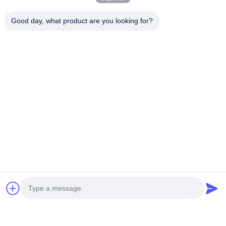
Good day, what product are you looking for?
YE2 시리즈 3상 비동기 모터
안정적인 속도 제어와 부하 시
높은 기계적 강도를 제공하는
산업용 드라이브용 AC 3상 모
지금 얘기해
지금 얘기해
터 솔루션