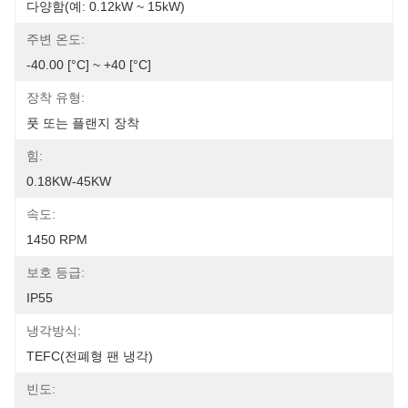
다양함(예: 0.12kW ~ 15kW)
주변 온도:
-40.00 [°C] ~ +40 [°C]
장착 유형:
풋 또는 플랜지 장착
힘:
0.18KW-45KW
속도:
1450 RPM
보호 등급:
IP55
냉각방식:
TEFC(전폐형 팬 냉각)
빈도: