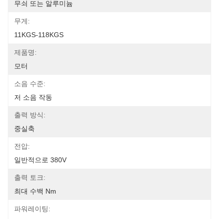
무쇠 또는 알루미늄
무게:
11KGS-118KGS
제품명:
모터
소음 수준:
저 소음 작동
출력 방식:
중실축
전압:
일반적으로 380V
출력 토크:
최대 수백 Nm
파워레이팅: