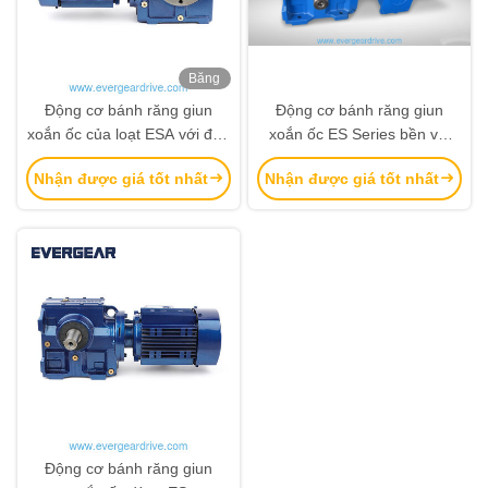
Băng
hình
Động cơ bánh răng giun
Động cơ bánh răng giun
xoắn ốc của loạt ESA với đầu
xoắn ốc ES Series bền với
ra trục rỗng 0,18KW-22KW
phạm vi công suất 0,18KW-
Nhận được giá tốt nhất
Nhận được giá tốt nhất
và mô-men xoắn 92N.m-
22KW và mô-men xoắn đầu
4000N.m
ra 92N.m-4000N.m cho
nhiều tùy chọn lắp đặt
Động cơ bánh răng giun