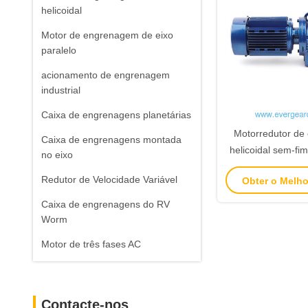
helicoidal
Motor de engrenagem de eixo
paralelo
acionamento de engrenagem
industrial
Caixa de engrenagens planetárias
Motorredutor d
Caixa de engrenagens montada
helicoidal sem-fi
no eixo
com saída de eixo
Redutor de Velocidade Variável
Obter o Melh
potência de 0,
torque de 92N
Caixa de engrenagens do RV
Worm
Motor de três fases AC
Contacte-nos