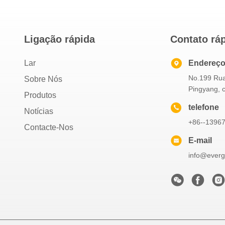
Ligação rápida
Contato rá
Lar
Endereç
No.199 Rua
Sobre Nós
Pingyang, 
Produtos
telefone
Notícias
+86--1396
Contacte-Nos
E-mail
info@everg