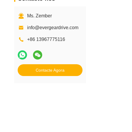
Ms. Zember
info@evergeardrive.com
+86 13967775116
Contacte Agora