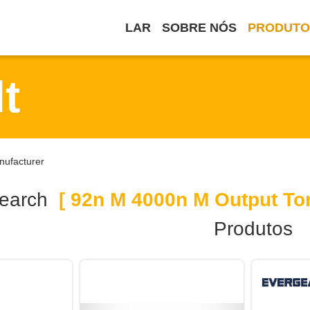
LAR
SOBRE NÓS
PRODUTO
t
nufacturer
earch
[ 92n M 4000n M Output Tor
Produtos