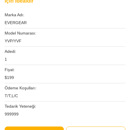
Için Idealdir
Marka Adı:
EVERGEAR
Model Numarası:
YVP/YVF
Adedi:
1
Fiyat:
$199
Ödeme Koşulları:
T/T,L/C
Tedarik Yeteneği:
999999