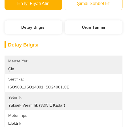
En İyi Fiyatı Alın
Şimdi Sohbet Et.
Detay Bilgisi
Ürün Tanımı
Detay Bilgisi
Menşe Yeri:
Çin
Sertifika:
ISO9001,ISO14001,ISO24001,CE
Yeterlik:
Yüksek Verimlilik (%95'e Kadar)
Motor Tipi:
Elektrik