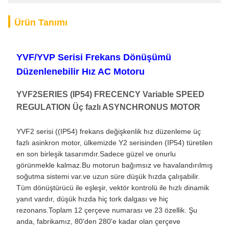
Ürün Tanımı
YVF/YVP Serisi Frekans Dönüşümü
Düzenlenebilir Hız AC Motoru
YVF2SERIES (IP54) FRECENCY Variable SPEED
REGULATION Üç fazlı ASYNCHRONUS MOTOR
YVF2 serisi ((IP54) frekans değişkenlik hız düzenleme üç
fazlı asinkron motor, ülkemizde Y2 serisinden (IP54) türetilen
en son birleşik tasarımdır.Sadece güzel ve onurlu
görünmekle kalmaz.Bu motorun bağımsız ve havalandırılmış
soğutma sistemi var.ve uzun süre düşük hızda çalışabilir.
Tüm dönüştürücü ile eşleşir, vektör kontrolü ile hızlı dinamik
yanıt vardır, düşük hızda hiç tork dalgası ve hiç
rezonans.Toplam 12 çerçeve numarası ve 23 özellik. Şu
anda, fabrikamız, 80'den 280'e kadar olan çerçeve