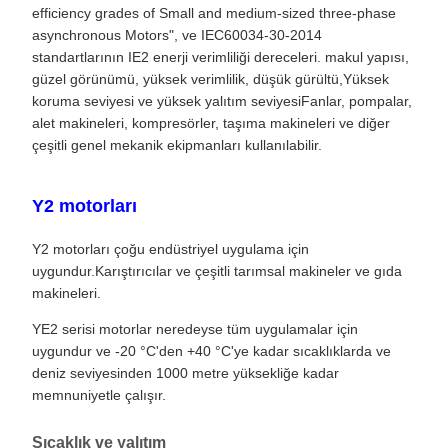
efficiency grades of Small and medium-sized three-phase
asynchronous Motors", ve IEC60034-30-2014
standartlarının IE2 enerji verimliliği dereceleri. makul yapısı,
güzel görünümü, yüksek verimlilik, düşük gürültü,Yüksek
koruma seviyesi ve yüksek yalıtım seviyesiFanlar, pompalar,
alet makineleri, kompresörler, taşıma makineleri ve diğer
çeşitli genel mekanik ekipmanları kullanılabilir.
Y2 motorları
Y2 motorları çoğu endüstriyel uygulama için
uygundur.Karıştırıcılar ve çeşitli tarımsal makineler ve gıda
makineleri.
YE2 serisi motorlar neredeyse tüm uygulamalar için
uygundur ve -20 °C'den +40 °C'ye kadar sıcaklıklarda ve
deniz seviyesinden 1000 metre yüksekliğe kadar
memnuniyetle çalışır.
Sıcaklık ve yalıtım