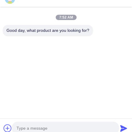
Bültenimiz
7:52 AM
İndirimler ve daha fazlası için bültenimize abone olun.
Good day, what product are you looking for?
Bize Ulaşın
Gizlilik Politikası
|
Site Haritası
| Çin iyi. Kalite Döner Helikal Dişli
Motoru Tedarikçi. Telif hakkı © 2026 ZHEJIANG EVERGEAR
DRIVE CO.,LTD Hepsi. Haklar korunmuş.