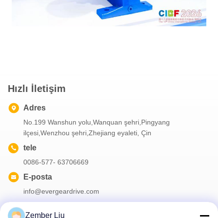
Hızlı İletişim
Adres
No.199 Wanshun yolu,Wanquan şehri,Pingyang
ilçesi,Wenzhou şehri,Zhejiang eyaleti, Çin
tele
0086-577- 63706669
E-posta
info@evergeardrive.com
Zember Liu