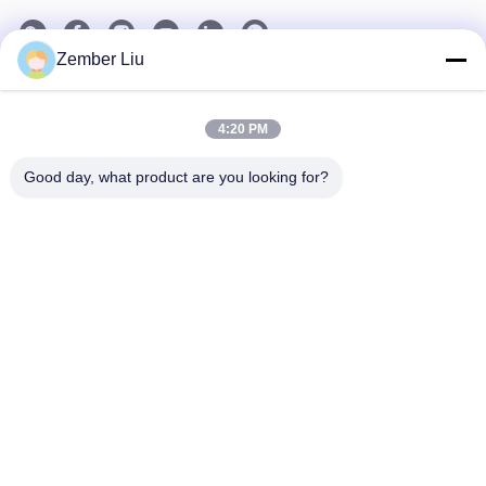
Zember Liu
Nosso boletim informativo
Assine nossa newsletter para descontos e muito mais.
4:20 PM
Good day, what product are you looking for?
Contacte-Nos
Política de Privacidade
|
Mapa do Site
| China bom Qualidade