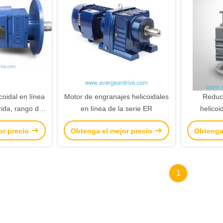
coidal en línea
Motor de engranajes helicoidales
Reducc
ida, rango de
en línea de la serie ER
helicoi
12KW-200KW y
económi
or precio
Obtenga el mejor precio
Obtenga
.4–285.61
potencia 
una rela
para apli
1