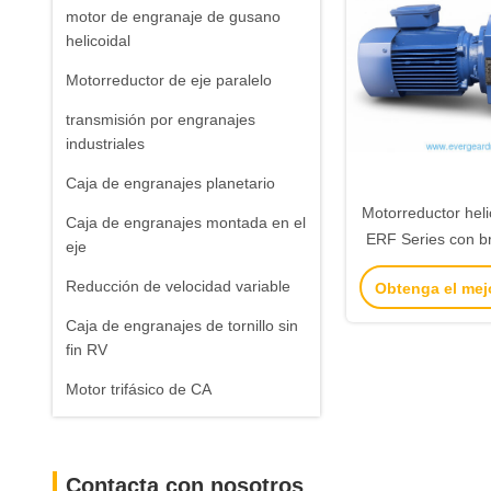
motor de engranaje de gusano
helicoidal
Motorreductor de eje paralelo
transmisión por engranajes
industriales
Caja de engranajes planetario
Motorreductor heli
Caja de engranajes montada en el
ERF Series con br
eje
potencia de 0.
Reducción de velocidad variable
Obtenga el mej
relación de 3
Caja de engranajes de tornillo sin
fin RV
Motor trifásico de CA
Contacta con nosotros