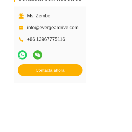
Ms. Zember
info@evergeardrive.com
+86 13967775116
Contacta ahora