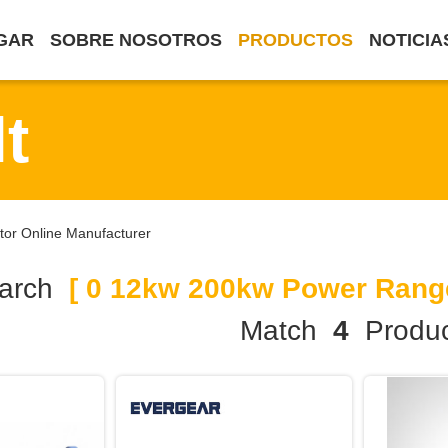
GAR
SOBRE NOSOTROS
PRODUCTOS
NOTICIA
t
tor Online Manufacturer
arch
[ 0 12kw 200kw Power Range 
Match
4
Produc