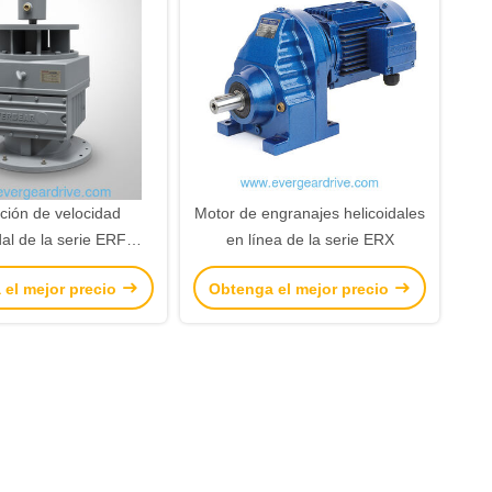
ión de velocidad
Motor de engranajes helicoidales
dal de la serie ERF
en línea de la serie ERX
ca con un rango de
 el mejor precio
Obtenga el mejor precio
de 0,12 kW-200 kW y
ción de 3,4 ∼ 285,61
caciones montadas en
brida