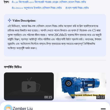
ট্যাগ:
#
০.১৮ কিলোওয়াট-২০০ কিলোওয়াট পাওয়ার রেঞ্জের হেলিকাল বেভেল গিয়ার মোটর
#
৫-৩৩০০০ অনুপাতের ইনলাইন হেলিকাল গিয়ার মোটর
#
হোল শ্যাফ্ট গিয়ার মোটর
Video Description:
এই ভিডিওতে, আমরা উচ্চ-দক্ষ হেলিকাল বেভেল গিয়ার মোটর অন্বেষণ করি যা শিল্প অ্যাপ্লিকেশনের
চাহিদার জন্য ডিজাইন করা হয়েছে। আপনি দেখতে পাবেন কিভাবে এর ক্লাস F নিরোধক এবং C5 জারা
সুরক্ষা স্থায়িত্ব এবং পরিষেবা জীবন বাড়ায়। আমরা 20CrMnTi অ্যালয় স্টিল ব্যবহার করে এর বহুমুখী
মাউন্টিং বিকল্প, প্রশস্ত আউটপুট গতির পরিসীমা এবং শক্তিশালী নির্মাণ প্রদর্শন করি। কনভেয়র, উপাদান
হ্যান্ডলিং এবং অটোমেশন সিস্টেমে বাস্তব-বিশ্ব ব্যবহারের জন্য সবচেয়ে গুরুত্বপূর্ণ বৈশিষ্ট্যগুলির
সংক্ষিপ্ত অন্তর্দৃষ্টি অর্জন করুন।
সম্পর্কিত ভিডিও
00:15
00:12
টেকসই হেলিকাল বেভেল গিয়ার মোটর উচ্চ দক্ষতা
উচ্চ দক্ষতা হেলিকাল বেভেল গিয়ার মোটর 95 শতাংশ
Zember Liu
সমাধান
শক্তি