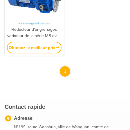
Réducteur d'engrenages
variateur de la série MB avec
une large plage de vitesses,
Obtenez le meilleur prix
une régulation de haute
précision et une structure
compacte
1
Contact rapide
Adresse
N°199, route Wanshun, ville de Wanquan, comté de