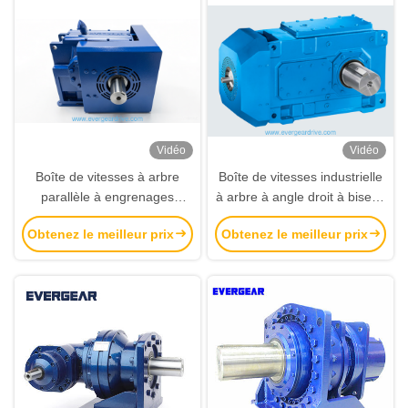
Vidéo
Vidéo
Boîte de vitesses à arbre
Boîte de vitesses industrielle
parallèle à engrenages
à arbre à angle droit à biseau
hélicoïdaux industriels avec
hélicoïdal série EB.SH avec
Obtenez le meilleur prix
Obtenez le meilleur prix
arbre de sortie solide pour
arbre plein de sortie
les applications de
transmission de puissance
robustes