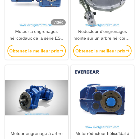
Vidéo
Moteur à engrenages
Réducteur d'engrenages
hélicoïdaux de la série ESA
monté sur un arbre hélicoïdal
avec sortie d'arbre creux de
de la série TA avec une
Obtenez le meilleur prix
Obtenez le meilleur prix
0,18 kW à 22 kW et couple
plage de puissance de 0,75
de 92 Nm à 4000 Nm
kW à 200 kW, une sortie
d'arbre creux et un système
de conception modulaire
Moteur engrenage à arbre
Motorréducteur hélicoïdal à