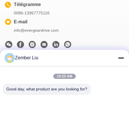
Télégramme
0086-13967775116
E-mail
info@evergeardrive.com
Zember Liu
Notre newsletter
Abonnez-vous à notre newsletter pour des réductions et plus
10:25 AM
encore.
Good day, what product are you looking for?