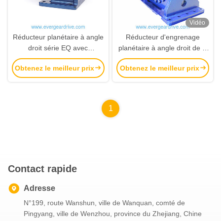
Vidéo
Réducteur planétaire à angle
Réducteur d'engrenage
droit série EQ avec
planétaire à angle droit de la
conception modulaire et
série EQ avec conception
Obtenez le meilleur prix
Obtenez le meilleur prix
haute performance antichoc
modulaire pour les
pour applications industrielles
applications de concassage à
haute puissance
1
Contact rapide
Adresse
N°199, route Wanshun, ville de Wanquan, comté de
Pingyang, ville de Wenzhou, province du Zhejiang, Chine