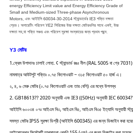
energy Efficiency Limit value and Energy Efficiency Grade of
Small and Medium-sized Three-phase Asynchronous
Motors, এবং আইইসি 60034-30-2014 স্ট্যান্ডার্ডের IE3 শক্তি দক্ষতা
গ্রেড। অপারেটিং পরিবেশ YE2 সিরিজের উচ্চ দক্ষতা মোটরগুলির সাথে একই, উচ্চ
দক্ষতা সহ,যা শক্তি সঞ্চয় এবং পরিবেশ সুরক্ষা সংস্কারের জন্য প্রথম পছন্দ.
Y3 মোটর
1.ফ্রেম উপাদানঃ ঢালাই লোহা. ¢ স্ট্যান্ডার্ড রঙঃ নীল (RAL 5005 বা গ্রে 7031)
নামমাত্র আউটপুট শক্তিঃ ০.৭৫ কিলোওয়াট ~ ৩১৫ কিলোওয়াট ৫০ হার্জ এ।
২, ৪, ৬ মেরু মোটর (০.৭৫ কিলোওয়াট এবং তার বেশি) এর মধ্যে উপলব্ধ
2. GB18613?? 2020 অনুযায়ী এবং IE3 ((50Hz) অনুযায়ী IEC 60034?? 30 
আইইসি ৬০০৩৪ ০৭ঃ আইএম বি৩, আইএম বি৫, আইএম বি৩৫ ইত্যাদি অনুযায়ী স্ট্যান্ডার
সমস্ত মোটর IP55 সুরক্ষা ডিগ্রী (আইইসি 600345) এর জন্য ডিজাইন করা হয়
আইসোলেশন সিস্টেমটি তাপমাত্রা শ্রেণি 155 (এফ) এর জন্য ডিজাইন করা হয়েছে। 