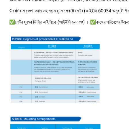
¢ রেডিয়াল ফ্লো ফ্যান সহ স্ব-বায়ুচলাচলকারী মোটর (আইইসি 60034 অনুযায়ী শীতল ক
✅মোটর সুরক্ষা ডিগ্রি আইপি৫৫ (আইইসি ৬০০৩৪) । ✅কাজের পরিবেশের উচ্চতা স