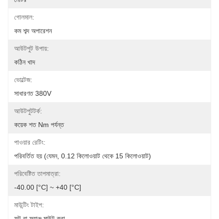
গোলমাল:
কম শব্দ অপারেশন
আউটপুট উপায়:
কঠিন খাদ
ভোল্টেজ:
সাধারণত 380V
আউটপুটটর্ক:
কয়েক শত Nm পর্যন্ত
পাওয়ার রেটিং:
পরিবর্তিত হয় (যেমন, 0.12 কিলোওয়াট থেকে 15 কিলোওয়াট)
পরিবেষ্টিত তাপমাত্রা:
-40.00 [°C] ~ +40 [°C]
মাউন্টিং টাইপ:
ফুট বা ফ্ল্যাঞ্জ মাউন্ট করা