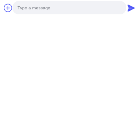
সংশ্লিষ্ট পণ্য
Photo
Video Call
Audio Call
YE2 সিরিজের তিন-ফেজ অ্যাসিঙ্ক্রোনাস
ইন্ডাস্ট্রিয়াল ড্রাইভের জন্য এসি থ্রি
মোটর
ফেজ মোটর সলিউশন স্থিতিশীল গতি
নিয়ন্ত্রণ এবং লোডের অধীনে উচ্চ যান্ত্রিক