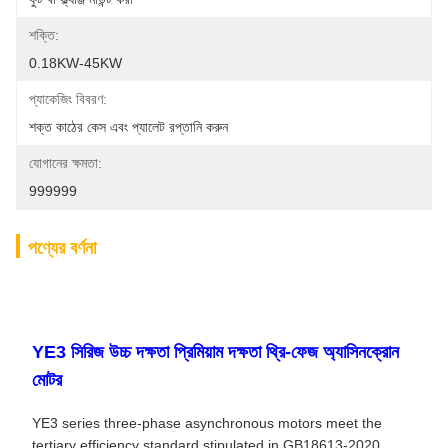
শক্তি:
0.18KW-45KW
প্যাকেজিং বিবরণ:
শক্ত কাঠের কেস এবং প্যালেট রপ্তানি করুন
যোগানের ক্ষমতা:
999999
পণ্যের বর্ণনা
YE3 সিরিজ উচ্চ দক্ষতা প্রিমিয়াম দক্ষতা থ্রি-ফেজ অ্যাসিনক্রোন
মোটর
YE3 series three-phase asynchronous motors meet the
tertiary efficiency standard stipulated in GB18613-2020