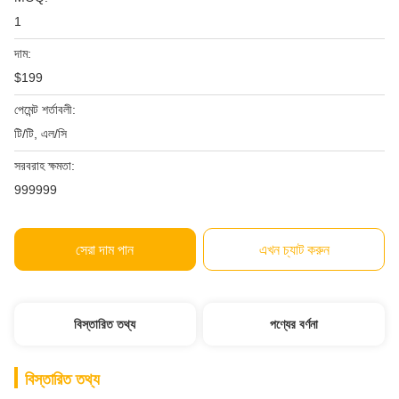
1
দাম:
$199
পেমেন্ট শর্তাবলী:
টি/টি, এল/সি
সরবরাহ ক্ষমতা:
999999
সেরা দাম পান
এখন চ্যাট করুন
বিস্তারিত তথ্য
পণ্যের বর্ণনা
বিস্তারিত তথ্য