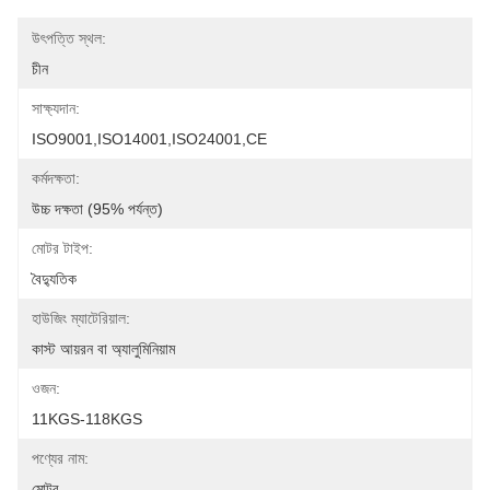
উৎপত্তি স্থল:
চীন
সাক্ষ্যদান:
ISO9001,ISO14001,ISO24001,CE
কর্মদক্ষতা:
উচ্চ দক্ষতা (95% পর্যন্ত)
মোটর টাইপ:
বৈদ্যুতিক
হাউজিং ম্যাটেরিয়াল:
কাস্ট আয়রন বা অ্যালুমিনিয়াম
ওজন:
11KGS-118KGS
পণ্যের নাম:
মোটর