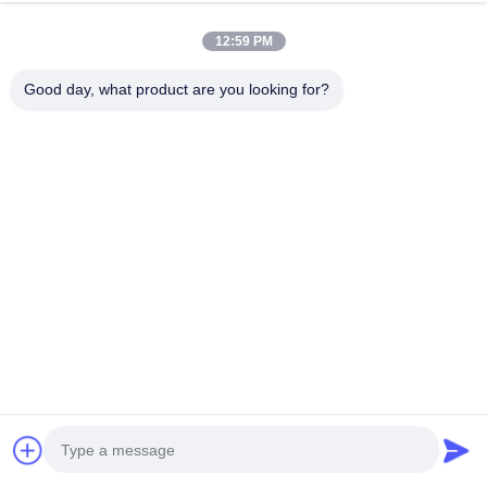
0086-577- 63706669
12:59 PM
Электронная почта
Good day, what product are you looking for?
info@evergeardrive.com
Наш информационный бюллетень
Подпишитесь на нашу рассылку, чтобы получать скидки и
многое другое.