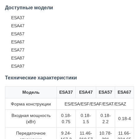
Доступные модели
ESA37
ESA47
ESA57
ESA67
ESA77
ESA87
ESA97
Технические характеристики
Модель
ESA37
ESA47
ESA57
ESA67
Форма конструкции
ES/ESA/ESF/ESAF/ESAT/ESAZ
Входная мощность
0.18-
0.18-
0.18-
0.18-4
(кВт)
0.75
1.5
2.2
Передаточное
9.24-
11.46-
10.78-
11.66-