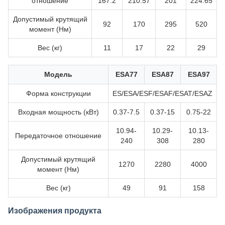
отношение
167.2
210.57
201
224.65
Допустимый крутящий
92
170
295
520
момент (Нм)
Вес (кг)
11
17
22
29
Модель
ESA77
ESA87
ESA97
Форма конструкции
ES/ESA/ESF/ESAF/ESAT/ESAZ
Входная мощность (кВт)
0.37-7.5
0.37-15
0.75-22
10.94-
10.29-
10.13-
Передаточное отношение
240
308
280
Допустимый крутящий
1270
2280
4000
момент (Нм)
Вес (кг)
49
91
158
Изображения продукта