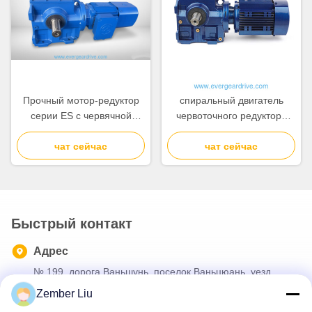
Прочный мотор-редуктор
спиральный двигатель
серии ES с червячной
червоточного редуктора
передачей, мощностью от
серии ES
0,18 кВт до 22 кВт и
чат сейчас
чат сейчас
выходным крутящим
моментом от 92 Нм до
4000 Нм для различных
вариантов монтажа
Быстрый контакт
Адрес
№ 199, дорога Ваньшунь, поселок Ваньцюань, уезд
Пиньян, город Вэньчжоу, провинция Чжэцзян, Китай
Zember Liu
Телефон