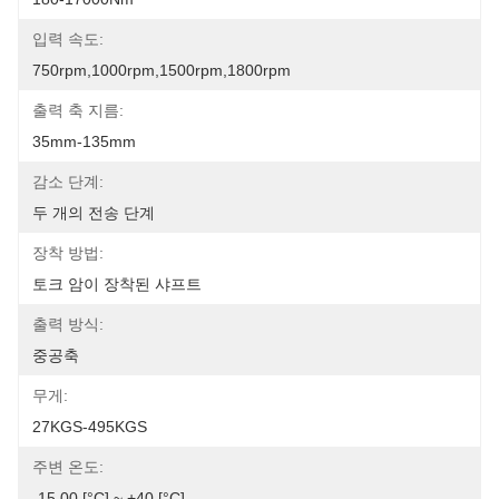
입력 속도:
750rpm,1000rpm,1500rpm,1800rpm
출력 축 지름:
35mm-135mm
감소 단계:
두 개의 전송 단계
장착 방법:
토크 암이 장착된 샤프트
출력 방식:
중공축
무게:
27KGS-495KGS
주변 온도:
-15.00 [°C] ~ +40 [°C]