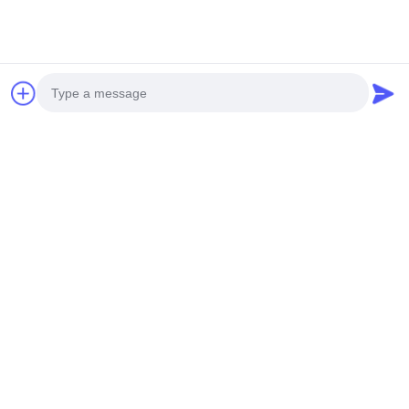
Photo
추가 기술 데이터 및 사양을 위해, 포괄적인 지원을 위해 온라
인에서 저희에게 연락하십시오.
Video Call
Audio Call
태그:
0.75KW-200KW 전력 범위 헬리컬 샤프트 장착 기어 감속기
중공 샤프트 출력 샤프트 장착 기어박스