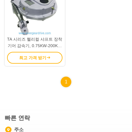
TA 시리즈 헬리컬 샤프트 장착
기어 감속기, 0.75KW-200KW
전력 범위, 중공 샤프트 출력,
최고 가격 받기
모듈식 설계 시스템
1
빠른 연락
주소