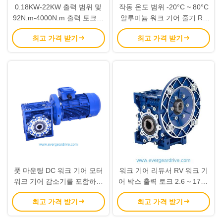
0.18KW-22KW 출력 범위 및
작동 온도 범위 -20°C ~ 80°C
92N.m-4000N.m 출력 토크를
알루미늄 워크 기어 줄기 RV
갖춘 다중 장착 옵션용 내구성
워크 기어박스 토크 전송을 위
최고 가격 받기
최고 가격 받기
ES 시리즈 헬리컬 웜 기어 모
해 설계
터
풋 마운팅 DC 워크 기어 모터
워크 기어 리듀서 RV 워크 기
워크 기어 감소기를 포함하여
어 박스 출력 토크 2.6 ~ 1760
포장 장비 및 자동 조립 라인
Nm 운영 온도 범위 영하 20
최고 가격 받기
최고 가격 받기
을위한 완벽한
°C ~ 80 °C