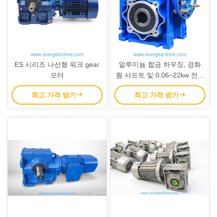
ES 시리즈 나선형 워크 gear
알루미늄 합금 하우징, 경화
모터
웜 샤프트 및 0.06~22kw 전력
범위를 갖춘 NMRV 웜 기어 감
최고 가격 받기
최고 가격 받기
속기