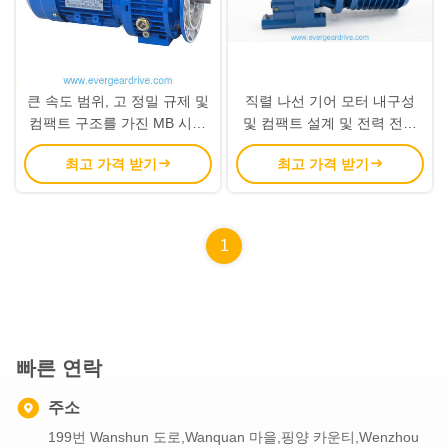
큰 속도 범위, 고 정밀 규제 및
직렬 나선 기어 모터 내구성
컴팩트 구조를 가진 MB 시리
및 컴팩트 설계 및 전력 전송
즈 변동기어 감소기
과 함께 산업 자동화 애플리케
최고 가격 받기
최고 가격 받기
이션에 대한 솔루션
1
빠른 연락
주소
199번 Wanshun 도로,Wanquan 마을,핑양 카운티,Wenzhou