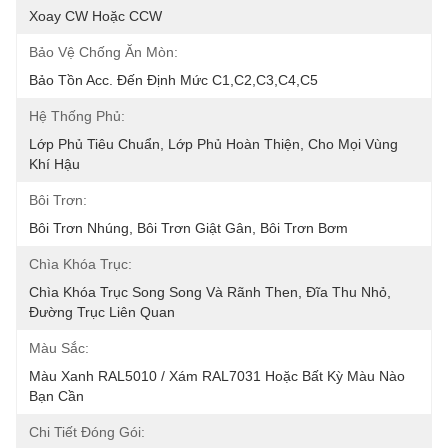
Xoay CW Hoặc CCW
Bảo Vệ Chống Ăn Mòn:
Bảo Tồn Acc. Đến Định Mức C1,C2,C3,C4,C5
Hệ Thống Phủ:
Lớp Phủ Tiêu Chuẩn, Lớp Phủ Hoàn Thiện, Cho Mọi Vùng 
Khí Hậu
Bôi Trơn:
Bôi Trơn Nhúng, Bôi Trơn Giật Gân, Bôi Trơn Bơm
Chìa Khóa Trục:
Chìa Khóa Trục Song Song Và Rãnh Then, Đĩa Thu Nhỏ, 
Đường Trục Liên Quan
Màu Sắc:
Màu Xanh RAL5010 / Xám RAL7031 Hoặc Bất Kỳ Màu Nào 
Bạn Cần
Chi Tiết Đóng Gói: