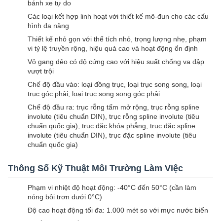
bánh xe tự do
Các loại kết hợp linh hoạt với thiết kế mô-đun cho các cấu
hình đa năng
Thiết kế nhỏ gọn với thể tích nhỏ, trọng lượng nhẹ, phạm
vi tỷ lệ truyền rộng, hiệu quả cao và hoạt động ổn định
Vỏ gang dẻo có độ cứng cao với hiệu suất chống va đập
vượt trội
Chế độ đầu vào: loại đồng trục, loại trục song song, loại
trục góc phải, loại trục song song góc phải
Chế độ đầu ra: trục rỗng tấm mở rộng, trục rỗng spline
involute (tiêu chuẩn DIN), trục rỗng spline involute (tiêu
chuẩn quốc gia), trục đặc khóa phẳng, trục đặc spline
involute (tiêu chuẩn DIN), trục đặc spline involute (tiêu
chuẩn quốc gia)
Thông Số Kỹ Thuật Môi Trường Làm Việc
Phạm vi nhiệt độ hoạt động: -40°C đến 50°C (cần làm
nóng bôi trơn dưới 0°C)
Độ cao hoạt động tối đa: 1.000 mét so với mực nước biển