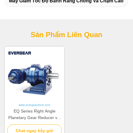
Máy Giảm Tốc Độ Bánh Răng Chống Va Chạm Cao
Sản Phẩm Liên Quan
EQ Series Right Angle
Planetary Gear Reducer với
thiết kế mô-đun và hiệu suất
chống sốc cao cho các ứng
Chat ngay bây giờ