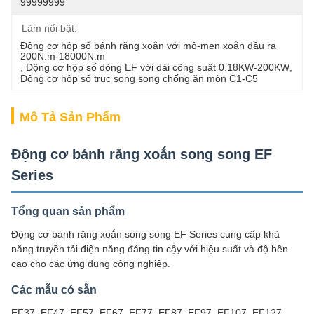
99999999
Làm nổi bật:
Động cơ hộp số bánh răng xoắn với mô-men xoắn đầu ra 
200N.m-18000N.m
, 
Động cơ hộp số dòng EF với dải công suất 0.18KW-200KW
, 
Động cơ hộp số trục song song chống ăn mòn C1-C5
Mô Tả Sản Phẩm
Động cơ bánh răng xoắn song song EF
Series
Tổng quan sản phẩm
Động cơ bánh răng xoắn song song EF Series cung cấp khả
năng truyền tải điện năng đáng tin cậy với hiệu suất và độ bền
cao cho các ứng dụng công nghiệp.
Các mẫu có sẵn
EF37, EF47, EF57, EF67, EF77, EF87, EF97, EF107, EF127,