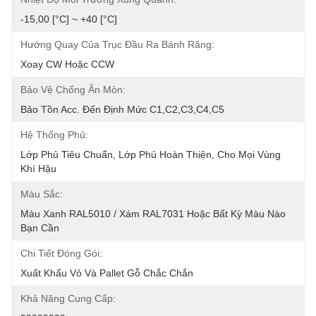
-15,00 [°C] ~ +40 [°C]
Hướng Quay Của Trục Đầu Ra Bánh Răng:
Xoay CW Hoặc CCW
Bảo Vệ Chống Ăn Mòn:
Bảo Tồn Acc. Đến Định Mức C1,C2,C3,C4,C5
Hệ Thống Phủ:
Lớp Phủ Tiêu Chuẩn, Lớp Phủ Hoàn Thiện, Cho Mọi Vùng 
Khí Hậu
Màu Sắc:
Màu Xanh RAL5010 / Xám RAL7031 Hoặc Bất Kỳ Màu Nào 
Bạn Cần
Chi Tiết Đóng Gói:
Xuất Khẩu Vỏ Và Pallet Gỗ Chắc Chắn
Khả Năng Cung Cấp: