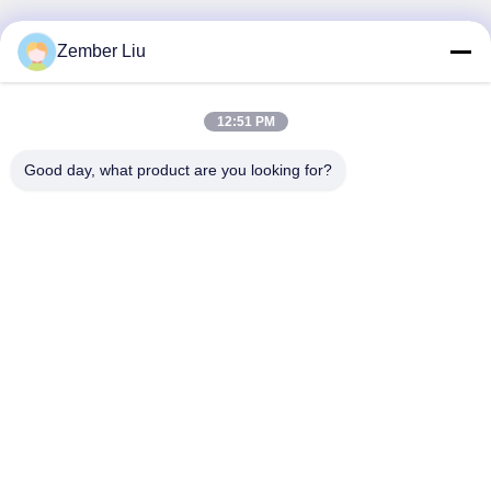
Sản Phẩm Liên Quan
Zember Liu
12:51 PM
Good day, what product are you looking for?
Động cơ giảm tốc trục song
EFA Series Parallel Shaft
song dòng EFF với dải công
Helical Gear Motor với phạm
suất 0.18KW-200KW và mô-
vi công suất 0,18KW-200KW
men xoắn đầu ra 200N.m-
Chat ngay bây giờ
và mô-men xoắn 200N.m-
Chat ngay bây giờ
18000N.m có khả năng
18000N.m
chống ăn mòn C1-C5