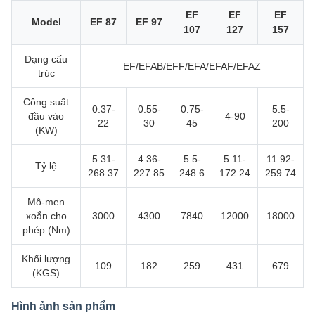
EF
EF
EF
Model
EF 87
EF 97
107
127
157
Dạng cấu
EF/EFAB/EFF/EFA/EFAF/EFAZ
trúc
Công suất
0.37-
0.55-
0.75-
5.5-
đầu vào
4-90
22
30
45
200
(KW)
5.31-
4.36-
5.5-
5.11-
11.92-
Tỷ lệ
268.37
227.85
248.6
172.24
259.74
Mô-men
xoắn cho
3000
4300
7840
12000
18000
phép (Nm)
Khối lượng
109
182
259
431
679
(KGS)
Hình ảnh sản phẩm