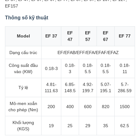
EF157
Thông số kỹ thuật
EF
EF
EF
Model
EF 37
EF 77
47
57
67
Dạng cấu trúc
EF/EFAB/EFF/EFA/EFAF/EFAZ
Công suất đầu
0.18-
0.18-
0.18-
0.18-
0.18-3
vào (KW)
3
5.5
5.5
11
4.81-
6.85-
4.92-
5.07-
5.7-
Tỷ lệ
111.63
148.5
199.7
195.1
286.59
Mô-men xoắn
200
400
600
820
1500
cho phép (Nm)
Khối lượng
19
25
29
35
62.5
(KGS)