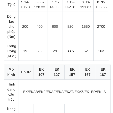
5.14-
5.83-
7.71-
7.12-
8.98-
8.78-
Tỷ lệ
106.3
128.33
146.36
142.31
191.87
195.55
Động
lực
cho
200
400
600
820
1550
2700
phép
(Nm)
Trọng
lượng
19
26
29
33.5
62
103
(KGS)
Mô
EK
EK
EK
EK
EK
EK 97
hình
107
127
157
167
187
Hình
dạng
EK/EKAB/EKF/EKAF/EKA/EKAT/EKAZ/EK..ER/EK..S
cấu
trúc
Năng