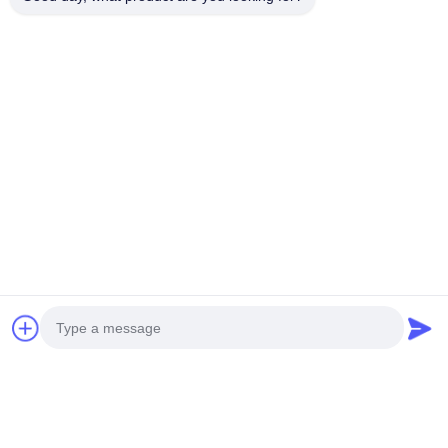
EKA Series Helical Bevel
Gear Motor với phạm vi
công suất 0,18KW-200KW
và tỷ lệ 5-33000 Featuring
Chat ngay bây giờ
Hollow Shaft
Liên hệ nhanh
Địa chỉ
Số 199 đường Vạn Thuận, thị trấn Vạn Toàn, huyện Bình
Dương, thành phố Ôn Châu, tỉnh Chiết Giang, Trung Quốc
điện thoại
0086-577- 63706669
Photo