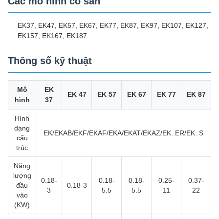
Các mô hình có sẵn
EK37, EK47, EK57, EK67, EK77, EK87, EK97, EK107, EK127,
EK157, EK167, EK187
Thông số kỹ thuật
Mô
EK
EK 47
EK 57
EK 67
EK 77
EK 87
hình
37
Hình
dạng
EK/EKAB/EKF/EKAF/EKA/EKAT/EKAZ/EK..ER/EK..S
cấu
trúc
Năng
lượng
0.18-
0.18-
0.18-
0.25-
0.37-
đầu
0.18-3
3
5.5
5.5
11
22
vào
(KW)