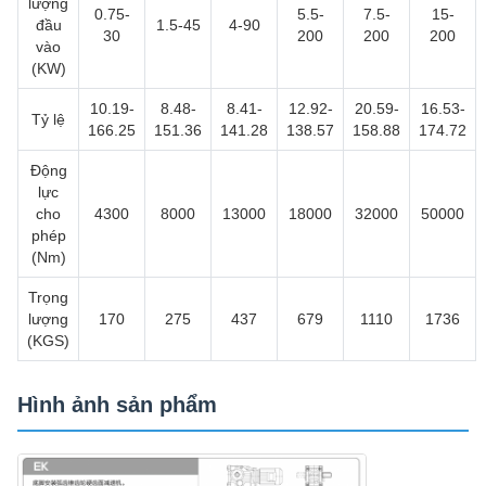
lượng
0.75-
5.5-
7.5-
15-
đầu
1.5-45
4-90
30
200
200
200
vào
(KW)
10.19-
8.48-
8.41-
12.92-
20.59-
16.53-
Tỷ lệ
166.25
151.36
141.28
138.57
158.88
174.72
Động
lực
cho
4300
8000
13000
18000
32000
50000
phép
(Nm)
Trọng
lượng
170
275
437
679
1110
1736
(KGS)
Hình ảnh sản phẩm