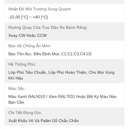
Nhiệt Độ Môi Trường Xung Quanh:
-15,00 [°C] ~ +40 [°C]
Hướng Quay Của Trục Đầu Ra Bánh Răng:
Xoay CW Hoặc CCW
Bảo Vệ Chống Ăn Mòn:
Bảo Tồn Acc. Đến Định Mức C1,C2,C3,C4,C5
Hệ Thống Phủ:
Lớp Phủ Tiêu Chuẩn, Lớp Phủ Hoàn Thiện, Cho Mọi Vùng 
Khí Hậu
Màu Sắc:
Màu Xanh RAL5010 / Xám RAL7031 Hoặc Bất Kỳ Màu Nào 
Bạn Cần
Chi Tiết Đóng Gói:
Xuất Khẩu Vỏ Và Pallet Gỗ Chắc Chắn