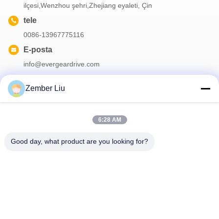
ilçesi,Wenzhou şehri,Zhejiang eyaleti, Çin
tele
0086-13967775116
E-posta
info@evergeardrive.com
Zember Liu
Bültenimiz
6:28 AM
İndirimler ve daha fazlası için bültenimize abone olun.
Good day, what product are you looking for?