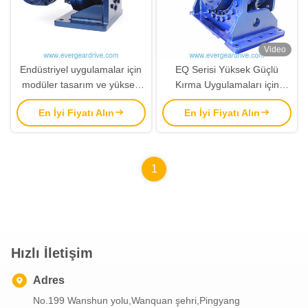
Video
Endüstriyel uygulamalar için
EQ Serisi Yüksek Güçlü
modüler tasarım ve yüksek
Kırma Uygulamaları için
şok karşıtı performanslı EQ
Modüler Tasarımlı Sağ Köşeli
En İyi Fiyatı Alın
En İyi Fiyatı Alın
Serisi Sağ Köşeli Gezegen
Gezegen Düğmesi
Düğmesi Redüktörü
Redüktörü
1
Hızlı İletişim
Adres
No.199 Wanshun yolu,Wanquan şehri,Pingyang