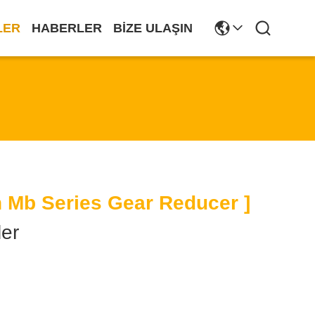
LER
HABERLER
BIZE ULAŞIN
n Mb Series Gear Reducer ]
er