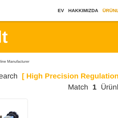
EV
HAKKIMIZDA
ÜRÜN
t
line Manufacturer
earch
[ High Precision Regulatio
Match
1
Ürünl