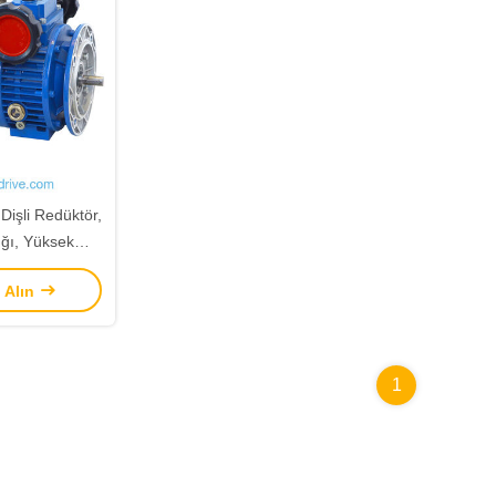
Dişli Redüktör,
ığı, Yüksek
r ve Kompakt
ı Alın
1