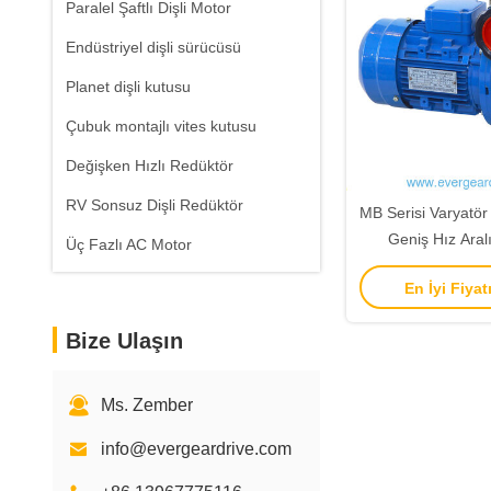
Paralel Şaftlı Dişli Motor
Endüstriyel dişli sürücüsü
Planet dişli kutusu
Çubuk montajlı vites kutusu
Değişken Hızlı Redüktör
RV Sonsuz Dişli Redüktör
MB Serisi Varyatör 
Geniş Hız Aral
Üç Fazlı AC Motor
Hassasiyetli Aya
En İyi Fiyat
Yapı
Bize Ulaşın
Ms. Zember
info@evergeardrive.com