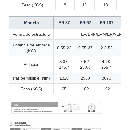
Peso (KGS)
8
15
18
23
Modelo
ER 87
ER 97
ER 107
ER 1
Forma de estructura
ER/ERF/ERM/ERX/ERXF/ER
Potencia de entrada
0.55-22
0.55-37
2.2-55
5.5-
(KW)
5.33-
4.52-
4.98-
5.2
Relación
245.7
280.6
255.4
223
Par permisible (Nm)
1320
2550
3670
680
Peso (KGS)
65
102
162
24