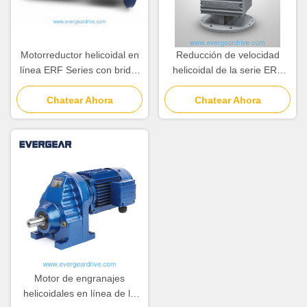
Motorreductor helicoidal en
Reducción de velocidad
línea ERF Series con brida,
helicoidal de la serie ERF
rango de potencia de
económica con un rango de
0.12KW-200KW y relación
Chatear Ahora
potencia de 0,12 kW-200 kW
Chatear Ahora
de 3.4–285.61
y una relación de 3,4 ∼
285,61 para aplicaciones
montadas en brida
Motor de engranajes
helicoidales en línea de la