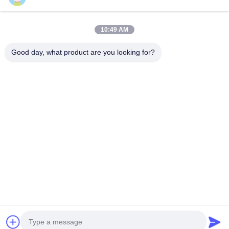
Nuestro boletín
Suscríbete a nuestro boletín para obtener descuentos y más.
10:49 AM
Good day, what product are you looking for?
Contacta Con Nosotros
Política de privacidad
|
Mapa del Sitio
| China es buena. Calidad
Motor de engranajes helicoidales en línea Proveedor. Derecho de
autor 2026 ZHEJIANG EVERGEAR DRIVE CO.,LTD Todo. Todos
los derechos reservados.