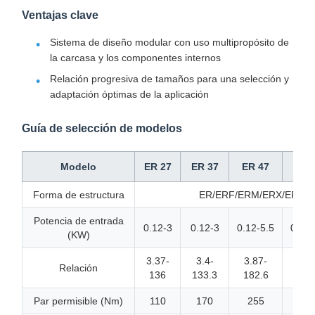
Ventajas clave
Sistema de diseño modular con uso multipropósito de
la carcasa y los componentes internos
Relación progresiva de tamaños para una selección y
adaptación óptimas de la aplicación
Guía de selección de modelos
Modelo
ER 27
ER 37
ER 47
ER 
Forma de estructura
ER/ERF/ERM/ERX/ERXF/E
Potencia de entrada
0.12-3
0.12-3
0.12-5.5
0.12-
(KW)
3.37-
3.4-
3.87-
4.3
Relación
136
133.3
182.6
183
Par permisible (Nm)
110
170
255
38