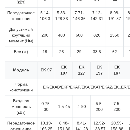
(кВт)
Передаточное
5.14-
5.83-
7.71-
7.12-
8.98-
8
отношение
106.3
128.33
146.36
142.31
191.87
1
Допустимый
крутящий
200
400
600
820
1550
2
момент (Нм)
Вес (кг)
19
26
29
33.5
62
EK
EK
EK
EK
Модель
EK 97
107
127
157
167
Форма
EK/EKAB/EKF/EKAF/EKA/EKAT/EKAZ/EK..ER/E
конструкции
Входная
0.75-
5.5-
7.5-
мощность
1.5-45
4-90
30
200
200
(кВт)
Передаточное
10.19-
8.48-
8.41-
12.92-
20.59-
отношение
166.25
151.36
141.28
138.57
158.88