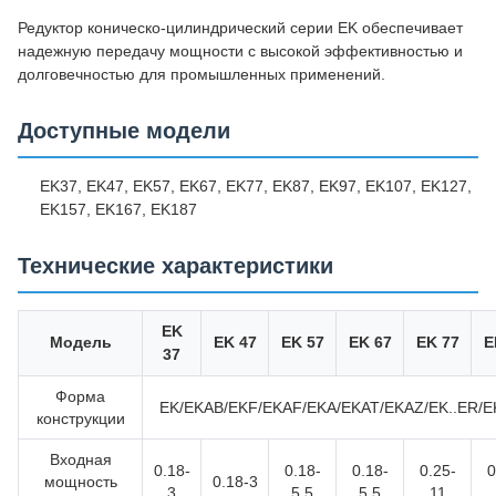
Редуктор коническо-цилиндрический серии EK обеспечивает
надежную передачу мощности с высокой эффективностью и
долговечностью для промышленных применений.
Доступные модели
EK37, EK47, EK57, EK67, EK77, EK87, EK97, EK107, EK127,
EK157, EK167, EK187
Технические характеристики
EK
Модель
EK 47
EK 57
EK 67
EK 77
E
37
Форма
EK/EKAB/EKF/EKAF/EKA/EKAT/EKAZ/EK..ER/E
конструкции
Входная
0.18-
0.18-
0.18-
0.25-
0
мощность
0.18-3
3
5.5
5.5
11