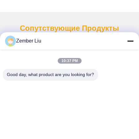
Сопутствующие Продукты
Zember Liu
10:37 PM
Good day, what product are you looking for?
Мотор-редуктор коническо-
цилиндрический серии EKA
с диапазоном мощности
0,18 кВт - 200 кВт и
чат сейчас
передаточным отношением