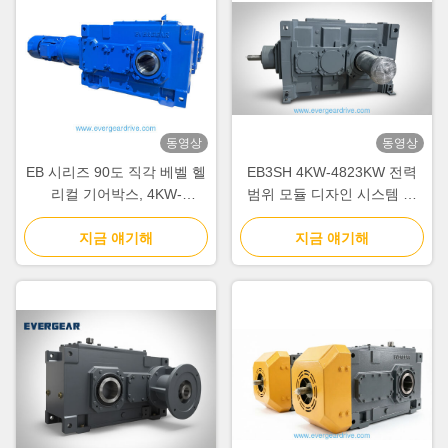
동영상
동영상
EB 시리즈 90도 직각 베벨 헬
EB3SH 4KW-4823KW 전력
리컬 기어박스, 4KW-
범위 모듈 디자인 시스템 및
4823KW 전력 범위 및 산업
중장비용 소음 감축
기어 드라이브용 모듈식 설계
지금 얘기해
지금 얘기해