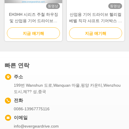
동영상
동영상
EH3HH 시리즈 주철 하우징
산업용 기어 드라이브 헬리컬
및 산업용 기어 드라이브용
베벨 직각 샤프트 기어박스 제
IEC 입력 플랜지가 있는 고토
공 및 중장비 산업 기계용 기
크 헬리컬 베벨 기어박스
지금 얘기해
지금 얘기해
계적 동력
빠른 연락
주소
199번 Wanshun 도로,Wanquan 마을,핑양 카운티,Wenzhou
도시,제?? 성,중국
전화
0086-13967775116
이메일
info@evergeardrive.com