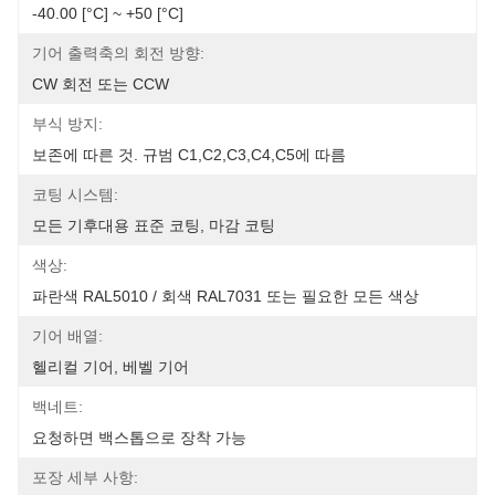
-40.00 [°C] ~ +50 [°C]
기어 출력축의 회전 방향:
CW 회전 또는 CCW
부식 방지:
보존에 따른 것. 규범 C1,C2,C3,C4,C5에 따름
코팅 시스템:
모든 기후대용 표준 코팅, 마감 코팅
색상:
파란색 RAL5010 / 회색 RAL7031 또는 필요한 모든 색상
기어 배열:
헬리컬 기어, 베벨 기어
백네트:
요청하면 백스톱으로 장착 가능
포장 세부 사항: