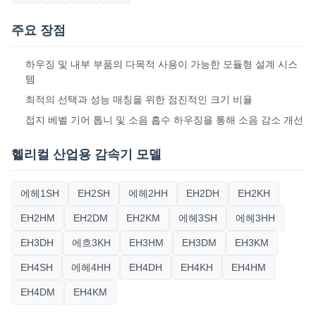
주요 장점
하우징 및 내부 부품의 다목적 사용이 가능한 모듈형 설계 시스
템
최적의 선택과 성능 매칭을 위한 점진적인 크기 비율
접지 베벨 기어 톱니 및 소음 흡수 하우징을 통해 소음 감소 개선
헬리컬 산업용 감속기 모델
에헤1SH
EH2SH
에헤2HH
EH2DH
EH2KH
EH2HM
EH2DM
EH2KM
에헤3SH
에헤3HH
EH3DH
에흐3KH
EH3HM
EH3DM
EH3KM
EH4SH
에헤4HH
EH4DH
EH4KH
EH4HM
EH4DM
EH4KM