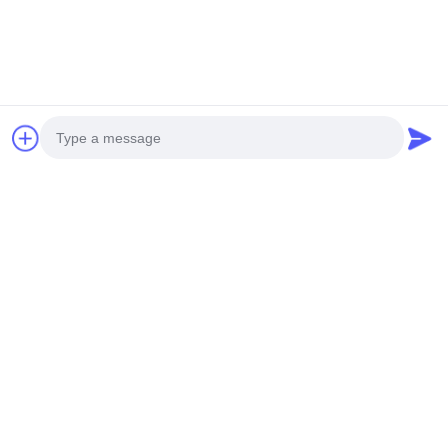
Notre newsletter
Abonnez-vous à notre newsletter pour des réductions et plus
encore.
Photo
Video Call
Nous Contacter
Audio Call
Politique de confidentialité
|
Plan du site
| La Chine est bonne.
Qualité Moteur d'engrenage hélicoïdal en ligne Fournisseur.
Copyright © 2026 ZHEJIANG EVERGEAR DRIVE CO.,LTD Tout.