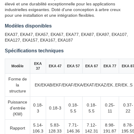
élevé et une durabilité exceptionnelle pour les applications
industrielles exigeantes. Doté d'une conception à arbre creux
pour une installation et une intégration flexibles.
Modèles disponibles
EKA37, EKA47, EKA57, EKA67, EKA77, EKA87, EKA97, EKA107,
EKA127, EKA157, EKA167, EKA187
Spécifications techniques
EKA
Modèle
EKA 47
EKA 57
EKA 67
EKA 77
EKA 8
37
Forme de
la
EK/EKAB/EKF/EKAF/EKA/EKAT/EKAZ/EK..ER/EK..S
structure
Puissance
0.18-
0.18-
0.18-
0.25-
0.37-
d'entrée
0.18-3
3
5.5
5.5
11
22
(KW)
5.14-
5.83-
7.71-
7.12-
8.98-
8.78-
Rapport
106.3
128.33
146.36
142.31
191.87
195.5