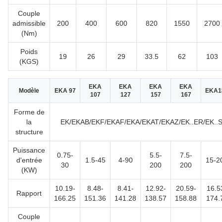
Couple
admissible
200
400
600
820
1550
2700
(Nm)
Poids
19
26
29
33.5
62
103
(KGS)
EKA
EKA
EKA
EKA
Modèle
EKA 97
EKA1
107
127
157
167
Forme de
la
EK/EKAB/EKF/EKAF/EKA/EKAT/EKAZ/EK..ER/EK..
structure
Puissance
0.75-
5.5-
7.5-
d'entrée
1.5-45
4-90
15-2
30
200
200
(KW)
10.19-
8.48-
8.41-
12.92-
20.59-
16.5
Rapport
166.25
151.36
141.28
138.57
158.88
174.
Couple