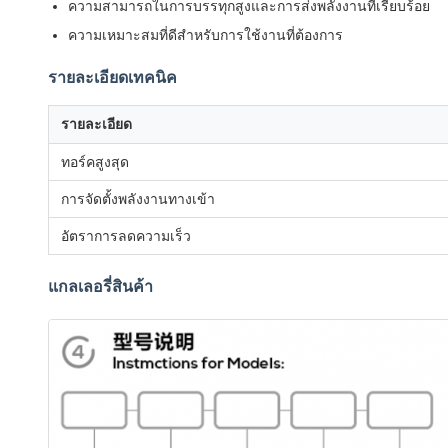
ความสามารถในการบรรทุกสูงและการส่งพลังงานที่เรียบร้อย
ความเหมาะสมที่ดีสําหรับการใช้งานที่ต้องการ
รายละเอียดเทคนิค
รายละเอียด
ทอร์คสูงสุด
การจัดตั้งพลังงานทางเข้า
อัตราการลดความเร็ว
แกลเลอรี่สินค้า