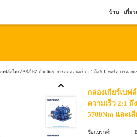
บ้าน
เกี่ยว
ร์เบฟล์สไพรล์ซีรีส์ EZ ด้วยอัตราการลดความเร็ว 2:1 ถึง 5:1, ทอร์คการออก
กล่องเกียร์เบฟล
ความเร็ว 2:1 ถ
5700Nm และเสีย
ชื่อแบรนด์: