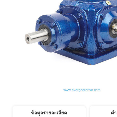
ข้อมูลรายละเอียด
คํา