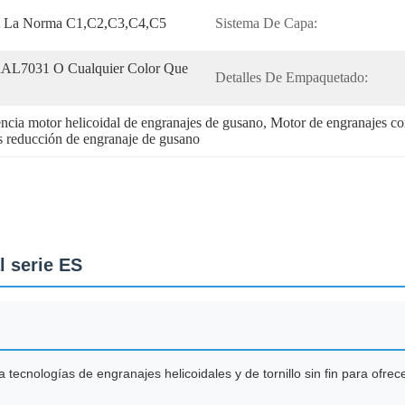
A La Norma C1,C2,C3,C4,C5
Sistema De Capa:
AL7031 O Cualquier Color Que 
Detalles De Empaquetado:
ia motor helicoidal de engranajes de gusano
, 
Motor de engranajes c
s reducción de engranaje de gusano
l serie ES
a tecnologías de engranajes helicoidales y de tornillo sin fin para ofrece