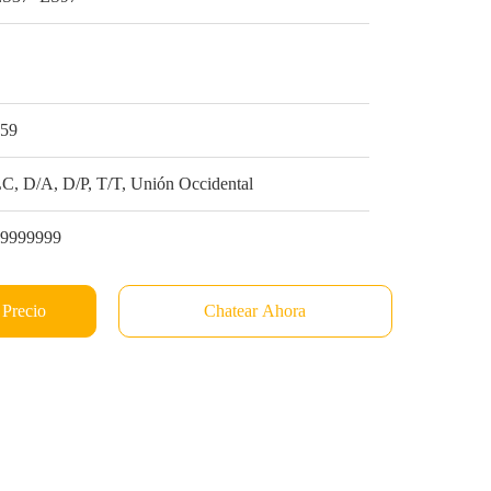
1
$59
C, D/A, D/P, T/T, Unión Occidental
99999999
 Precio
Chatear Ahora