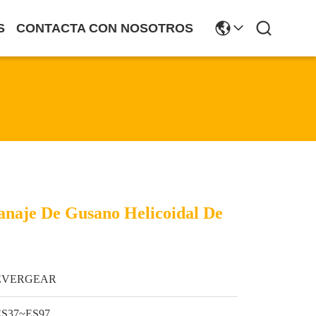
S
CONTACTA CON NOSOTROS
naje De Gusano Helicoidal De
EVERGEAR
ES37~ES97