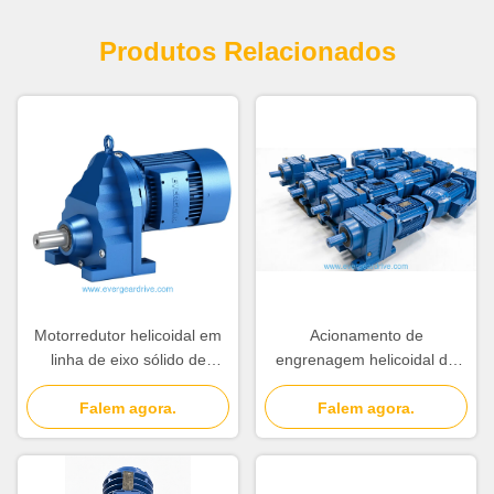
Produtos Relacionados
Motorredutor helicoidal em
Acionamento de
linha de eixo sólido de
engrenagem helicoidal de
transmissão única série ERX
eixo sólido projetado com
com método de resfriamento
Falem agora.
método de resfriamento com
Falem agora.
autoventilado ou de
ventilação forçada ou
ventilação forçada,
autoventilada, garantindo a
proporcionando estabilidade
operação