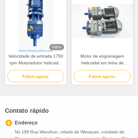
e operação
Vídeo
Velocidade de entrada 1750
Motor de engrenagem
rpm Motoredutor helicoidal
helicoidal em linha de
em linha Redução de
ventilação forçada projetado
estágio único com saída de
Falem agora.
para suportar cargas entre
Falem agora.
eixo sólido ideal para
6,2KGS e 980KGS para
sistemas transportadores
equipamentos industriais
Contato rápido
Endereço
No.199 Rua Wanshun, cidade de Wanquan, condado de