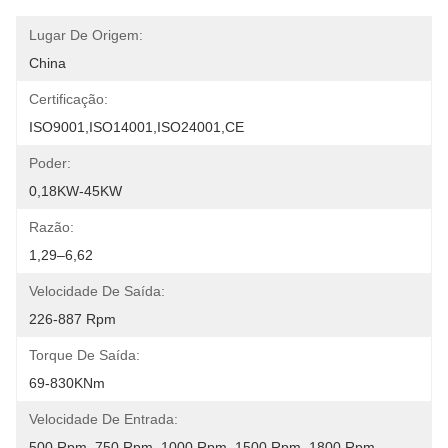
Lugar De Origem:
China
Certificação:
ISO9001,ISO14001,ISO24001,CE
Poder:
0,18KW-45KW
Razão:
1,29–6,62
Velocidade De Saída:
226-887 Rpm
Torque De Saída:
69-830KNm
Velocidade De Entrada:
500 Rpm, 750 Rpm, 1000 Rpm, 1500 Rpm, 1800 Rpm