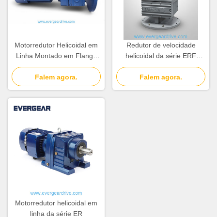
Motorredutor Helicoidal em
Redutor de velocidade
Linha Montado em Flange
helicoidal da série ERF
Série ERF com Faixa de
econômico com faixa de
Potência de 0,12KW-200KW
Falem agora.
potência de 0,12KW-200KW
Falem agora.
e Relação de 3,4–285,61
e relação de 3,4 ̊285,61 para
aplicações montadas em
flange
Motorredutor helicoidal em
linha da série ER