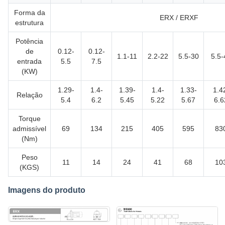
Forma da
ERX / ERXF
estrutura
Potência
de
0.12-
0.12-
1.1-11
2.2-22
5.5-30
5.5-
entrada
5.5
7.5
(KW)
1.29-
1.4-
1.39-
1.4-
1.33-
1.4
Relação
5.4
6.2
5.45
5.22
5.67
6.6
Torque
admissível
69
134
215
405
595
83
(Nm)
Peso
11
14
24
41
68
10
(KGS)
Imagens do produto