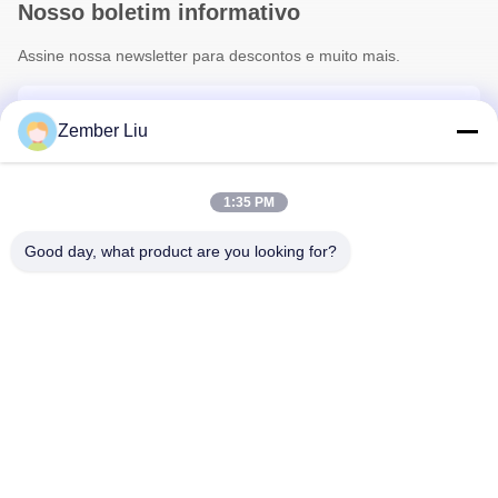
Nosso boletim informativo
Assine nossa newsletter para descontos e muito mais.
Zember Liu
1:35 PM
Good day, what product are you looking for?
Contacte-Nos
Política de Privacidade
|
Mapa do Site
| China bom Qualidade
Motor de engrenagem helicoidal em linha Fornecedor. Copyright
© 2026 ZHEJIANG EVERGEAR DRIVE CO.,LTD . Todos os
direitos reservados.