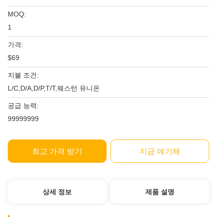
MOQ:
1
가격:
$69
지불 조건:
L/C,D/A,D/P,T/T,웨스턴 유니온
공급 능력:
99999999
최고 가격 받기
지금 얘기해
상세 정보
제품 설명