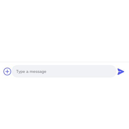
0086-577- 63706669
이메일
info@evergeardrive.com
우리의 뉴스레터
할인 등 다양한 정보를 얻으려면 뉴스레터를 구독하세요.
Photo
Video Call
문의하기
Audio Call