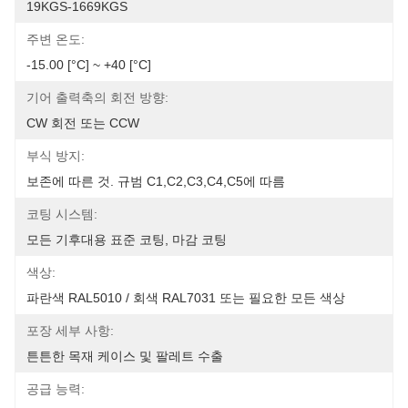
19KGS-1669KGS
주변 온도:
-15.00 [°C] ~ +40 [°C]
기어 출력축의 회전 방향:
CW 회전 또는 CCW
부식 방지:
보존에 따른 것. 규범 C1,C2,C3,C4,C5에 따름
코팅 시스템:
모든 기후대용 표준 코팅, 마감 코팅
색상:
파란색 RAL5010 / 회색 RAL7031 또는 필요한 모든 색상
포장 세부 사항:
튼튼한 목재 케이스 및 팔레트 수출
공급 능력: